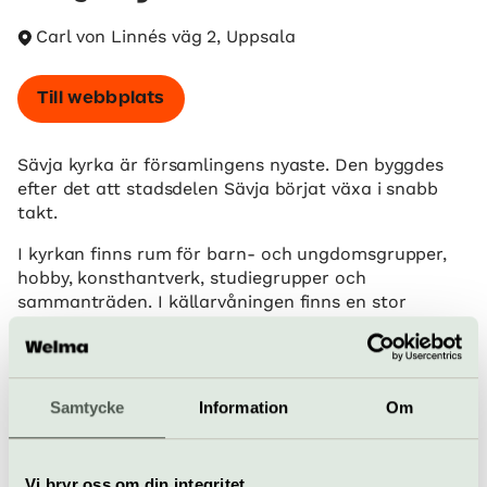
Carl von Linnés väg 2, Uppsala
Till webbplats
Sävja kyrka är församlingens nyaste. Den byggdes
efter det att stadsdelen Sävja börjat växa i snabb
takt.
I kyrkan finns rum för barn- och ungdomsgrupper,
hobby, konsthantverk, studiegrupper och
sammanträden. I källarvåningen finns en stor
ungdomslokal med rep. lokal för rockband
Sävja kyrka är tänkt att vara en samlingsplats för
många som bor i Danmark-Funbo församling. Här
Samtycke
Information
Om
firas gudstjänst söndagar kl 9.30 tillsammans med
EFS (Evangeliska Fosterlandsstiftelsen). Lokalerna
hyrs gärna ut även till lokala föreningar eller
Vi bryr oss om din integritet
medlemmar i Svenska kyrkan som bor i