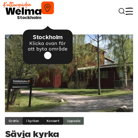
Stockholm
Stockholm
Klicka ovan för
att byta område
Gratis
I kyrkan
Konsert
Uppsala
Sävja kyrka