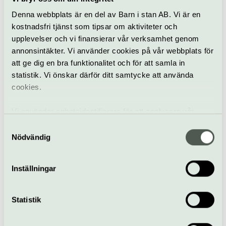
församlingen.
Denna webbplats är en del av Barn i stan AB. Vi är en
kostnadsfri tjänst som tipsar om aktiviteter och
När
upplevelser och vi finansierar vår verksamhet genom
Se hemsida för öppetider.
annonsintäkter. Vi använder cookies på vår webbplats för
Pris
att ge dig en bra funktionalitet och för att samla in
Fri entré
statistik. Vi önskar därför ditt samtycke att använda
Bra att veta
cookies.
Kafé
Hiss och ramper
Vi använder enhetsidentifierare för att analysera vår
Restaurang
trafik, anpassa innehållet och annonserna till användarna
Samtyckesval
Bar
samt tillhandahålla funktioner för sociala medier. Vi
Nödvändig
vidarebefordrar även sådana identifierare och annan
information från din enhet till de sociala medier och
Inställningar
Carl von Linnés väg 2, Uppsala
annons- och analysföretag som vi samarbetar med.
www.svenskakyrkan.se/danmark-funbo/savja-kyrka
Dessa kan i sin tur kombinera informationen med annan
danmark-funbo.forsamling@svenskakyrkan.se
information som du har tillhandahållit eller som de har
Statistik
+46 184 181000
samlat in när du har använt deras tjänster.