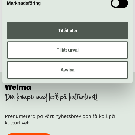
Till webbplats
Marknadsföring
Hitta alla våra tips på kulturaktiviteter i Stockholm
/
Tillåt alla
Besöksmål i Stockholm
/
Sävja kyrka
Tillåt urval
Avvisa
Din kompis med koll på kulturlivet!
Prenumerera på vårt nyhetsbrev och få koll på
kulturlivet