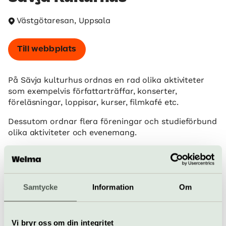
Västgötaresan, Uppsala
Till webbplats
På Sävja kulturhus ordnas en rad olika aktiviteter
som exempelvis författarträffar, konserter,
föreläsningar, loppisar, kurser, filmkafé etc.
Dessutom ordnar flera föreningar och studieförbund
olika aktiviteter och evenemang.
För att kunna delta i en aktivitet behöver du anmäla
dig i förväg. Vissa aktiviteter kostar, medan andra är
gratis. En del är för barn och unga, andra för vuxna.
Samtycke
Information
Om
När
Se hemsida för öppettider
Pris
Vi bryr oss om din integritet