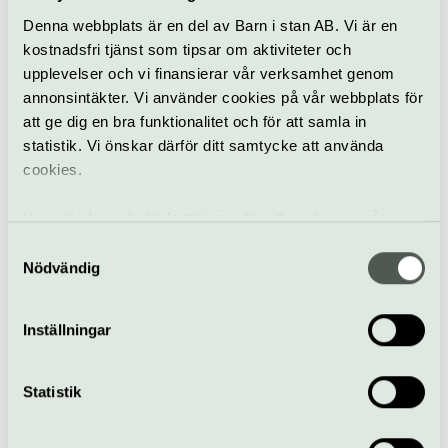
Se hemsida för priser
Denna webbplats är en del av Barn i stan AB. Vi är en
Bra att veta
kostnadsfri tjänst som tipsar om aktiviteter och
Kafé
upplevelser och vi finansierar vår verksamhet genom
Hiss och ramper
annonsintäkter. Vi använder cookies på vår webbplats för
Restaurang
att ge dig en bra funktionalitet och för att samla in
Bar
statistik. Vi önskar därför ditt samtycke att använda
Hitta hit
cookies.
Sävja kulturhus ligger på Västgötaresan 133.
Vi använder enhetsidentifierare för att analysera vår
Du kan åka hit med buss nummer 5. Gå av på
trafik, anpassa innehållet och annonserna till användarna
Samtyckesval
hållplatsen Daneport. Kulturhuset ligger på andra
samt tillhandahålla funktioner för sociala medier. Vi
Nödvändig
sidan gatan.
vidarebefordrar även sådana identifierare och annan
information från din enhet till de sociala medier och
Inställningar
annons- och analysföretag som vi samarbetar med.
Västgötaresan, Uppsala
Dessa kan i sin tur kombinera informationen med annan
kulturhus.uppsala.se/savja-kulturhus/
information som du har tillhandahållit eller som de har
Statistik
018-727 16 61
samlat in när du har använt deras tjänster.
Till webbplats