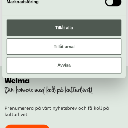
Marknadsföring
Hitta alla våra tips på kulturaktiviteter i Stockholm
/
Tillåt alla
Besöksmål i Stockholm
/
Sävja Kulturhus
Tillåt urval
Avvisa
Din kompis med koll på kulturlivet!
Prenumerera på vårt nyhetsbrev och få koll på
kulturlivet