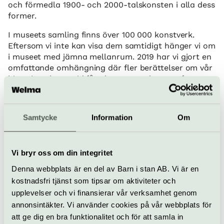
och förmedla 1900- och 2000-talskonsten i alla dess
former.
I museets samling finns över 100 000 konstverk.
Eftersom vi inte kan visa dem samtidigt hänger vi om
i museet med jämna mellanrum. 2019 har vi gjort en
omfattande omhängning där fler berättelser om vår
historia och samtid får chansen att komma fram.
Det är fri entré till Moderna museets
samlingsutställning.
Samtycke
Information
Om
Genom
audioguiden
får du veta mer om museets
rika samling, tillfälliga utställningar och skulpturer
utomhus.
Vi bryr oss om din integritet
På Moderna Museet kan du äta och dricka gott till
Denna webbplats är en del av Barn i stan AB. Vi är en
Stockholms bästa utsikt! Oavsett om du är sugen på
kostnadsfri tjänst som tipsar om aktiviteter och
en rejäl lunch, en frisk kombucha eller en croissant
upplevelser och vi finansierar vår verksamhet genom
till espresson kommer du inte bli besviken. Hos oss
finns flera alternativ och du kan välja mellan
annonsintäkter. Vi använder cookies på vår webbplats för
Restaurangen, Kaffebaren, Baren och Café Blom.
att ge dig en bra funktionalitet och för att samla in