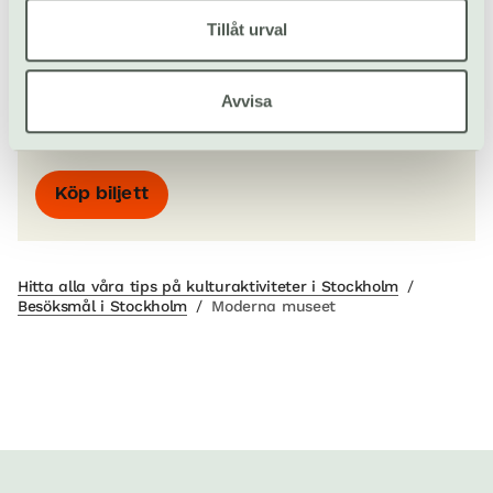
Tillåt urval
Exercisplan 4, Skeppsholmen
www.modernamuseet.se/stockholm
Avvisa
publik@modernamuseet.se
08-520 235 00
Köp biljett
Hitta alla våra tips på kulturaktiviteter i Stockholm
/
Besöksmål i Stockholm
/
Moderna museet