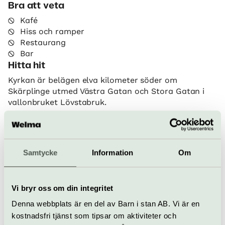
Bra att veta
Kafé
Hiss och ramper
Restaurang
Bar
Hitta hit
Kyrkan är belägen elva kilometer söder om
Skärplinge utmed Västra Gatan och Stora Gatan i
vallonbruket Lövstabruk.
Västra Gatan 32, 819 66 Lövstabruk
www.svenskakyrkan.se/platser/20018-tierps-pastorat-
Samtycke
Information
Om
lovstabruks-kyrka
tierps.pastorat@svenskakyrkan.se
+46 293 22200
Vi bryr oss om din integritet
Denna webbplats är en del av Barn i stan AB. Vi är en
Till webbplats
kostnadsfri tjänst som tipsar om aktiviteter och