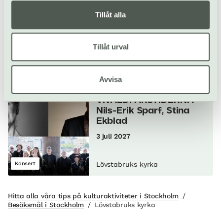
Tillåt alla
Kraja, Eva Lindal &
Lukas Arvidsson
5 december
Tillåt urval
Julkonsert
Lövstabruks kyrka
Avvisa
VIVALDI ÅRSTIDERNA –
Nils-Erik Sparf, Stina
Ekblad
3 juli 2027
Konsert
Lövstabruks kyrka
Hitta alla våra tips på kulturaktiviteter i Stockholm
/
Besöksmål i Stockholm
/
Lövstabruks kyrka