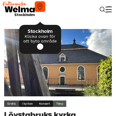
Stockholm
Stockholm
Klicka ovan för
att byta område
Gratis
I kyrkan
Konsert
Tierp
Lövstabruks kyrka