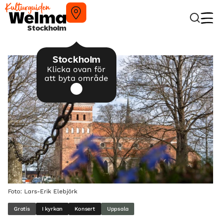
Stockholm
Stockholm
Klicka ovan för
att byta område
Foto: Lars-Erik Elebjörk
Gratis
I kyrkan
Konsert
Uppsala