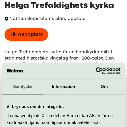
Helga Trefaldighets kyrka
Nathan Söderbloms plan, Uppsala
Till webbplats
Helga Trefaldighets kyrka är en bondkyrka mitt i
stan med historiska vingslag från 1200-talet. Den
har ett rikt gudstjänstliv och är en omtyckt
förrättningskyrka – här sker många dop, vigslar och
begravningar. Den är också hemkyrka för
Universitetskyrkans verksamhet.
Samtycke
Information
Om
När
Kyrkan är öppen alla dagar 9-17. Se hemsida för
Vi bryr oss om din integritet
avvikande tider.
Denna webbplats är en del av Barn i stan AB. Vi är en
Pris
kostnadsfri tjänst som tipsar om aktiviteter och
Fri entré