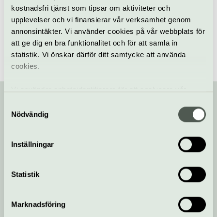
kostnadsfri tjänst som tipsar om aktiviteter och
Hitta teater och dans i Stockholm
/
Favoriter i repris
upplevelser och vi finansierar vår verksamhet genom
annonsintäkter. Vi använder cookies på vår webbplats för
att ge dig en bra funktionalitet och för att samla in
statistik. Vi önskar därför ditt samtycke att använda
cookies.
Vi använder enhetsidentifierare för att analysera vår
trafik, anpassa innehållet och annonserna till användarna
Samtyckesval
samt tillhandahålla funktioner för sociala medier. Vi
Nödvändig
Din kompis med koll på kulturlivet!
vidarebefordrar även sådana identifierare och annan
information från din enhet till de sociala medier och
Inställningar
annons- och analysföretag som vi samarbetar med.
Prenumerera på vårt nyhetsbrev och få koll på
Dessa kan i sin tur kombinera informationen med annan
kulturlivet
information som du har tillhandahållit eller som de har
Statistik
samlat in när du har använt deras tjänster.
Anmäl dig här!
Marknadsföring