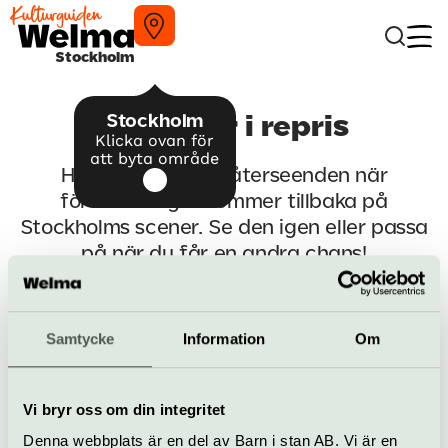
Stockholm
Stockholm
Favoriter i repris
Klicka ovan för
att byta område
Här hittar ni kära återseenden när
föreställningar kommer tillbaka på
Stockholms scener. Se den igen eller passa
på när du får en andra chans!
Samtycke
Information
Om
Fler teatertips
Vi bryr oss om din integritet
Till startsidan
Denna webbplats är en del av Barn i stan AB. Vi är en