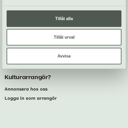
Sociala medier
Följ oss på Instagram och
Tillåt alla
Facebook!
Tillåt urval
Om oss
Om Kulturguiden Welma
Avvisa
Kontakta redaktionen
Kulturarrangör?
Annonsera hos oss
Logga in som arrangör