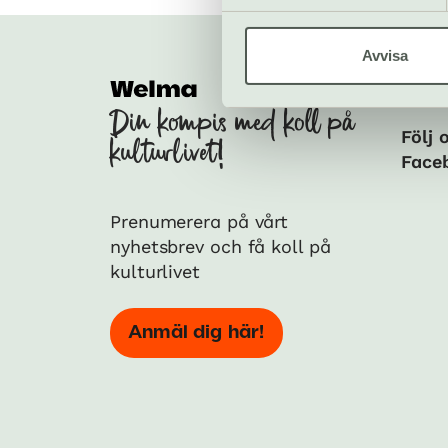
Avvisa
Soci
Din kompis med koll på
Följ 
kulturlivet!
Face
Prenumerera på vårt
nyhetsbrev och få koll på
kulturlivet
Anmäl dig här!