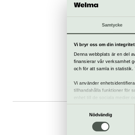
Samtycke
Fler kons
Vi bryr oss om din integritet
Denna webbplats är en del av 
Till star
finansierar vår verksamhet ge
och för att samla in statisti
Vi använder enhetsidentifiera
tillhandahålla funktioner för
enhet till de sociala medier
informationen med annan infor
Samtyckesval
Nödvändig