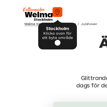
Stockholm
Welma tipsar
/
Jul i Stockholm
/
Julshower
Stockholm
Klicka ovan för
att byta område
Ä
Glittrand
dags för d