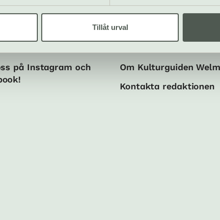
Tillåt urval
ala medier
Om oss
oss på Instagram och
Om Kulturguiden Wel
book!
Kontakta redaktionen