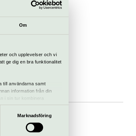
Om
eter och upplevelser och vi
 ge dig en bra funktionalitet
a till användarna samt
annan information från din
n i sin tur kombinera
 du har använt deras tjänster.
Marknadsföring