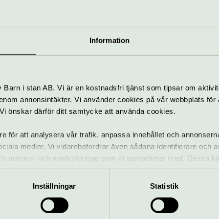
Information
erttips
Barn i stan AB. Vi är en kostnadsfri tjänst som tipsar om aktivit
tsidan
nom annonsintäkter. Vi använder cookies på vår webbplats för att
k. Vi önskar därför ditt samtycke att använda cookies.
re för att analysera vår trafik, anpassa innehållet och annonsern
 sociala medier. Vi vidarebefordrar även sådana identifierare och 
 och annons- och analysföretag som vi samarbetar med. Dessa ka
ANNONSER:
mation som du har tillhandahållit eller som de har samlat in när
Inställningar
Statistik