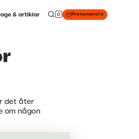
Prenumerera
age & artiklar
ör
r det åter
se om någon