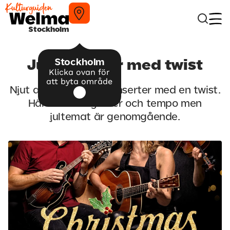
Stockholm
Stockholm
Julkonserter med twist
Klicka ovan för
att byta område
Njut av svängiga julkonserter med en twist.
Här blandas genrer och tempo men
jultemat är genomgående.