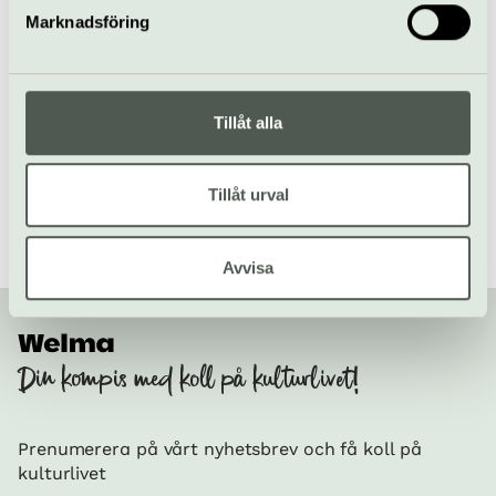
Fler jultips
Marknadsföring
Till startsidan
Tillåt alla
Welma tipsar
/
Jul i Stockholm
/
Alternativa julkonserter
Tillåt urval
Avvisa
Din kompis med koll på kulturlivet!
Prenumerera på vårt nyhetsbrev och få koll på
kulturlivet