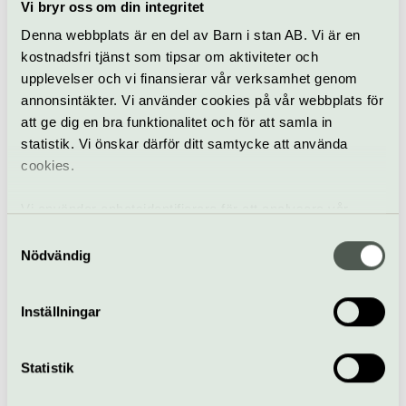
Vi bryr oss om din integritet
Denna webbplats är en del av Barn i stan AB. Vi är en
Julmarknader
kostnadsfri tjänst som tipsar om aktiviteter och
duggar tätt i
upplevelser och vi finansierar vår verksamhet genom
Stockholm – hitta din
annonsintäkter. Vi använder cookies på vår webbplats för
favorit!
att ge dig en bra funktionalitet och för att samla in
statistik. Vi önskar därför ditt samtycke att använda
cookies.
Vi använder enhetsidentifierare för att analysera vår
trafik, anpassa innehållet och annonserna till användarna
Samtyckesval
samt tillhandahålla funktioner för sociala medier. Vi
Nödvändig
vidarebefordrar även sådana identifierare och annan
information från din enhet till de sociala medier och
Hitta klassiska
Inställningar
julkonserter
annons- och analysföretag som vi samarbetar med.
Dessa kan i sin tur kombinera informationen med annan
information som du har tillhandahållit eller som de har
Statistik
samlat in när du har använt deras tjänster.