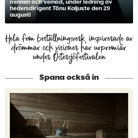
minnen och vemod, under ledning av
hedersdirigent Tõnu Kaljuste den 29
augusti
Hela fem beställningsverk, inspirerade av
drömmar och visioner har urpremiär
under Östersjöfestivalen
Spana också in