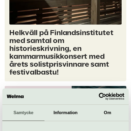
Helkväll på Finlandsinstitutet
med samtal om
historieskrivning, en
kammarmusikkonsert med
årets solistprisvinnare samt
festivalbastu!
Samtycke
Information
Om
I Baltic Sea Festival
Science Lab
undersöks forskning