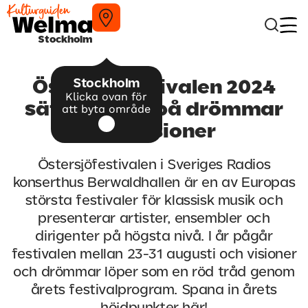
Stockholm
Stockholm
Östersjöfestivalen 2024
Klicka ovan för
sätter ljuset på drömmar
att byta område
och visioner
Östersjöfestivalen i Sveriges Radios
konserthus Berwaldhallen är en av Europas
största festivaler för klassisk musik och
presenterar artister, ensembler och
dirigenter på högsta nivå. I år pågår
festivalen mellan 23-31 augusti och visioner
och drömmar löper som en röd tråd genom
årets festivalprogram. Spana in årets