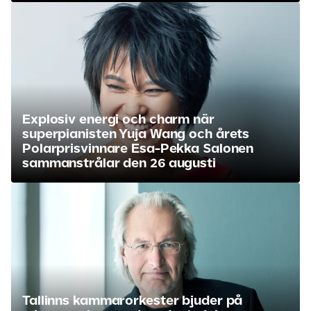
Explosiv energi och charm när
superpianisten Yuja Wang och årets
Polarprisvinnare Esa-Pekka Salonen
sammanstrålar den 26 augusti
Tallinns kammarorkester bjuder på