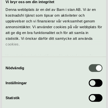
Vi bryr oss om din integritet
genom nyskriven
musik
Denna webbplats är en del av Barn i stan AB. Vi är en
kostnadsfri tjänst som tipsar om aktiviteter och
upplevelser och vi finansierar vår verksamhet genom
annonsintäkter. Vi använder cookies på vår webbplats för
att ge dig en bra funktionalitet och för att samla in
statistik. Vi önskar därför ditt samtycke att använda
I ett hisnande
cookies.
program, på
Tekniska museet, tar
Vi använder enhetsidentifierare för att analysera vår
Radiokören oss in i
trafik, anpassa innehållet och annonserna till användarna
Samtyckesval
drömmarnas rike
samt tillhandahålla funktioner för sociala medier. Vi
Nödvändig
vidarebefordrar även sådana identifierare och annan
information från din enhet till de sociala medier och
Inställningar
annons- och analysföretag som vi samarbetar med.
Samtliga konserter i Berwaldhallen
Dessa kan i sin tur kombinera informationen med annan
inleds med ett samtal i Nedre Foajén
information som du har tillhandahållit eller som de har
Statistik
som ingår i konsertbiljetten
samlat in när du har använt deras tjänster.