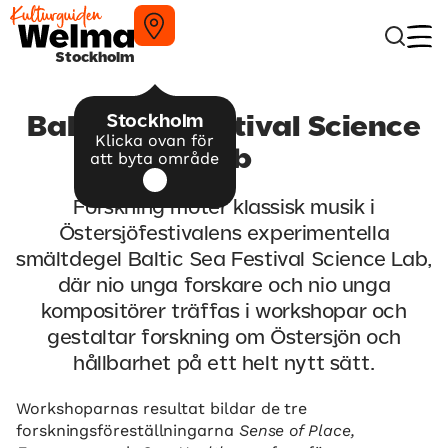
Stockholm
Stockholm
Baltic Sea Festival Science
Klicka ovan för
Lab
att byta område
Forskning möter klassisk musik i
Östersjöfestivalens experimentella
smältdegel Baltic Sea Festival Science Lab,
där nio unga forskare och nio unga
kompositörer träffas i workshopar och
gestaltar forskning om Östersjön och
hållbarhet på ett helt nytt sätt.
Workshoparnas resultat bildar de tre
forskningsföreställningarna
Sense of Place,