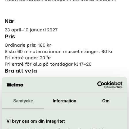
När
23 april–10 januari 2027
Pris
Ordinarie pris: 160 kr
Sista 60 minuterna innan museet stänger: 80 kr
Fri entré under 20 år
Fri entré för alla på torsdagar kl 17–20
Bra att veta
Kafé
Hiss och ramper
Restaurang
Bar
Samtycke
Information
Om
Hitta hit
Tunnelbana: Kungsträdgården, T-centralen,
Östermalmstorg
Vi bryr oss om din integritet
Bussar: Närmaste hållplatser Nationalmuseum,