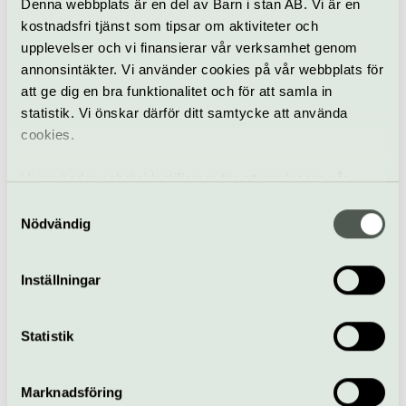
Denna webbplats är en del av Barn i stan AB. Vi är en
Kungsträdgården, Karl XII:s torg, Nybroplan.
kostnadsfri tjänst som tipsar om aktiviteter och
upplevelser och vi finansierar vår verksamhet genom
annonsintäkter. Vi använder cookies på vår webbplats för
Nationalmuseum
att ge dig en bra funktionalitet och för att samla in
Södra Blasieholmshamnen 2, Blasieholmen
statistik. Vi önskar därför ditt samtycke att använda
www.nationalmuseum.se
cookies.
info@nationalmuseum.se
08-519 543 00
Vi använder enhetsidentifierare för att analysera vår
trafik, anpassa innehållet och annonserna till användarna
Samtyckesval
Till webbplats
samt tillhandahålla funktioner för sociala medier. Vi
Nödvändig
vidarebefordrar även sådana identifierare och annan
information från din enhet till de sociala medier och
Inställningar
annons- och analysföretag som vi samarbetar med.
Allt som händer –
Dessa kan i sin tur kombinera informationen med annan
Nationalmuseum
information som du har tillhandahållit eller som de har
Statistik
samlat in när du har använt deras tjänster.
Badin – bortom yta och
Marknadsföring
mask