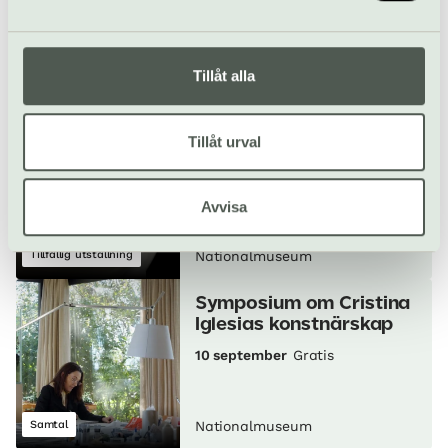
Pågår till 9 augusti
Tillåt alla
Tillfällig utställning
Nationalmuseum
Sergel – fantasi och
Tillåt urval
verklighet
Pågår till 9 augusti
Avvisa
Tillfällig utställning
Nationalmuseum
Symposium om Cristina
Iglesias konstnärskap
10 september
Gratis
Samtal
Nationalmuseum