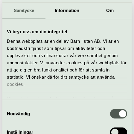
Söndag 16 augusti 16.00–18.00 (engelska)
Samtycke
Information
Om
Eng:
A site-specific and interactive city walk with artist
Vi bryr oss om din integritet
and burlesque icon Fräulein Frauke, who will take
participants on a glamorous, informative and
Denna webbplats är en del av Barn i stan AB. Vi är en
shocking journey through Stockholm’s forgotten
kostnadsfri tjänst som tipsar om aktiviteter och
showgirls, famous and unknown courtesans, the
upplevelser och vi finansierar vår verksamhet genom
local history of burlesque, secret brothels, the
annonsintäkter. Vi använder cookies på vår webbplats för
concept “Swedish Sin” and Malmskillnadsgatan –
att ge dig en bra funktionalitet och för att samla in
past and present.
statistik. Vi önskar därför ditt samtycke att använda
cookies.
Ending at Stockholm’s “red light district”, this walk
through Gamla Stan/Old Town promises to be an
Vi använder enhetsidentifierare för att analysera vår
informative and exciting experience of forgotten
trafik, anpassa innehållet och annonserna till användarna
history. The walk takes ca 2 hours including a Q&A in
Samtyckesval
samt tillhandahålla funktioner för sociala medier. Vi
the end.
Nödvändig
vidarebefordrar även sådana identifierare och annan
Recommended from 14 years old
information från din enhet till de sociala medier och
Inställningar
Tickets