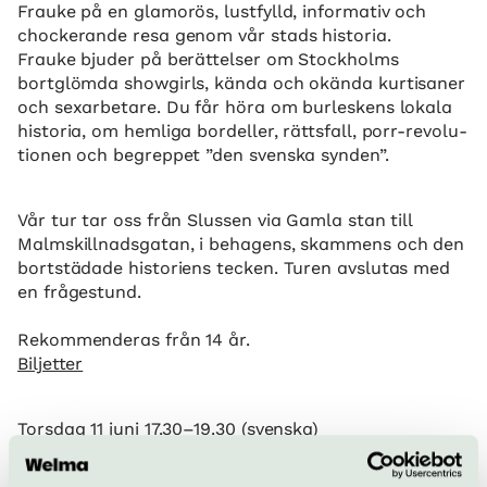
Frauke på en glamorös, lustfylld, informativ och
chockerande resa genom vår stads historia.
Frauke bjuder på berättelser om Stock­holms
bortglömda showgirls, kända och okända kurtisaner
och sexarbetare. Du får höra om burleskens lokala
historia, om hemliga bordeller, rättsfall, porr-revolu­
tionen och begreppet ”den svenska synden”.
Vår tur tar oss från Slussen via Gamla stan till
Malmskillnadsgatan, i behagens, skammens och den
bortstädade historiens tecken. Turen avslutas med
en fråge­stund.
Rekommenderas från 14 år.
Biljetter
Torsdag 11 juni 17.30–19.30 (svenska)
Torsdag 16 juli 17.30–19.30 (svenska)
Fredag 31 juli 17.00–19.00 PRIDE edition (engelska)