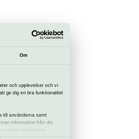
r
 år: fri
Om
buss 75 och
revergatan.
skolan går
eter och upplevelser och vi
 ge dig en bra funktionalitet
ns röda linje
 uppgången
r det cirka
a till användarna samt
 museet.
annan information från din
u dig till
n i sin tur kombinera
a 10 minuter
 du har använt deras tjänster.