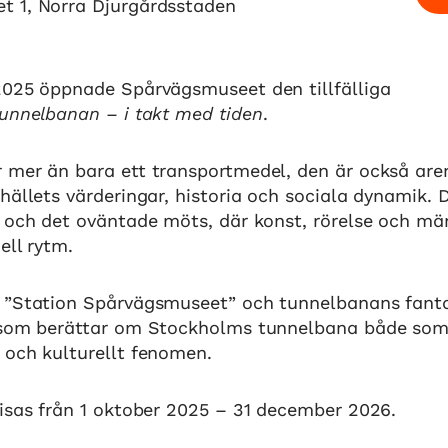
t 1, Norra Djurgårdsstaden
2025 öppnade Spårvägsmuseet den tillfälliga
unnelbanan – i takt med tiden
.
 mer än bara ett transportmedel, den är också are
hällets värderingar, historia och sociala dynamik. 
a och det oväntade möts, där konst, rörelse och m
ell rytm.
 ”Station Spårvägsmuseet” och tunnelbanans fanta
 som berättar om Stockholms tunnelbana både so
 och kulturellt fenomen.
visas från 1 oktober 2025 – 31 december 2026.