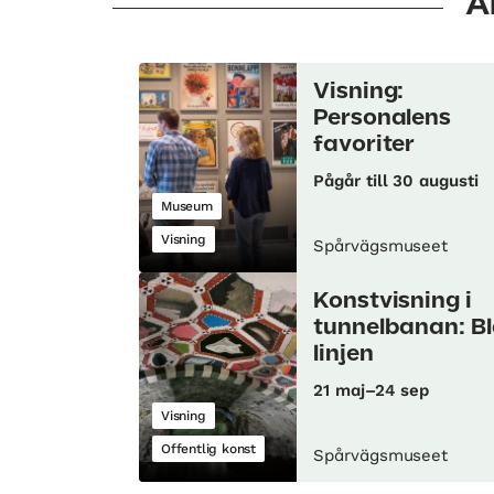
A
Visning:
Personalens
favoriter
Pågår till 30 augusti
Museum
Visning
Spårvägsmuseet
Konstvisning i
tunnelbanan: B
linjen
21 maj–24 sep
Visning
Offentlig konst
Spårvägsmuseet