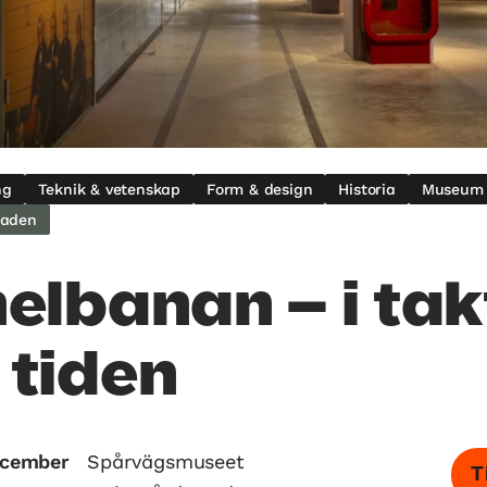
ng
Teknik & vetenskap
Form & design
Historia
Museum
taden
elbanan – i tak
tiden
december
Spårvägsmuseet
T