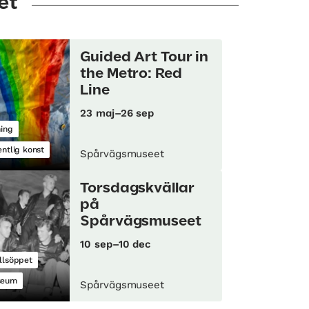
et
Guided Art Tour in
the Metro: Red
Line
23 maj–26 sep
ning
entlig konst
Spårvägsmuseet
Torsdagskvällar
på
Spårvägsmuseet
10 sep–10 dec
llsöppet
seum
Spårvägsmuseet