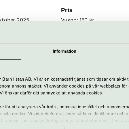
Pris
ktober 2025.
Vuxna: 150 kr
Pensionär/studerande: 75 k
Barn och ungdomar under 18
entré
Hitta hit
Information
Buss: Åk med buss 6 eller 
mper
hoppa av vid hållplatsen D
Buss 57, hållplats Bobergs
Barn i stan AB. Vi är en kostnadsfri tjänst som tipsar om aktivit
också bra att ta.
nom annonsintäkter. Vi använder cookies på vår webbplats för att
Tunnelbana: Ta tunnelbana
k. Vi önskar därför ditt samtycke att använda cookies.
till station Ropsten. Välj
mot Hjorthagen. Därifrån ä
re för att analysera vår trafik, anpassa innehållet och annonsern
10 minuters promenad till
 sociala medier. Vi vidarebefordrar även sådana identifierare och 
Båt: Med pendelbåt 80 tar d
 och annons- och analysföretag som vi samarbetar med. Dessa ka
hållplats Ropsten. Gå cirk
mation som du har tillhandahållit eller som de har samlat in när