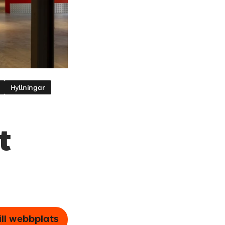
Hyllningar
t
ill webbplats