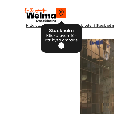
Stockholm
Hitta alla våra tips på kulturaktiviteter i Stockhol
Stockholm
Klicka ovan för
att byta område