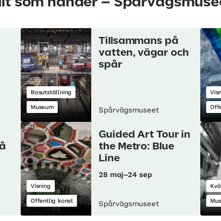
llt som händer – Spårvägsmuse
Tillsammans på
vatten, vägar och
spår
Basutställning
Vis
Museum
Off
Spårvägsmuseet
Guided Art Tour in
lå
the Metro: Blue
Line
28 maj–24 sep
Visning
Kvä
Offentlig konst
Mu
Spårvägsmuseet