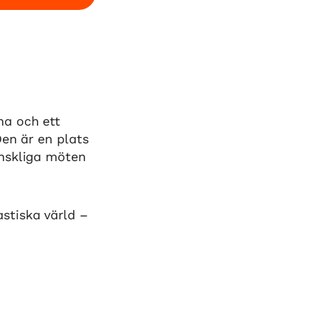
na och ett
Den är en plats
änskliga möten
stiska värld –
m