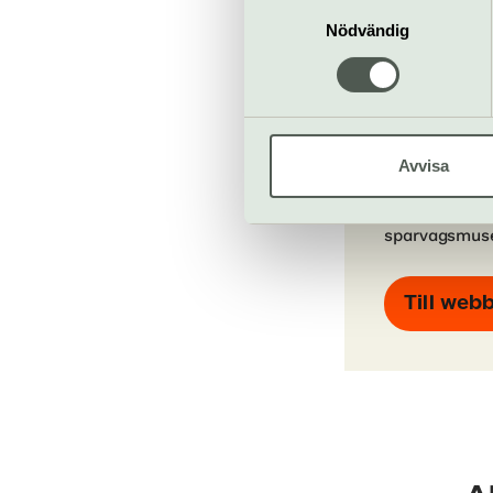
Samtyckesval
Nödvändig
Spårväg
Avvisa
Gasverksto
Djurgårdss
sparvagsmus
Till web