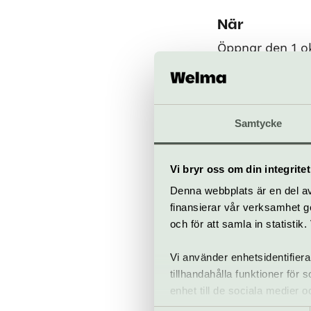
När
Öppnar den 1 o
Bra att veta
Samtycke
Kafé
Hiss och ra
Vi bryr oss om din integritet
Restaurang
Denna webbplats är en del av 
Bar
finansierar vår verksamhet ge
och för att samla in statisti
Vi använder enhetsidentifiera
tillhandahålla funktioner för
enhet till de sociala medier
informationen med annan infor