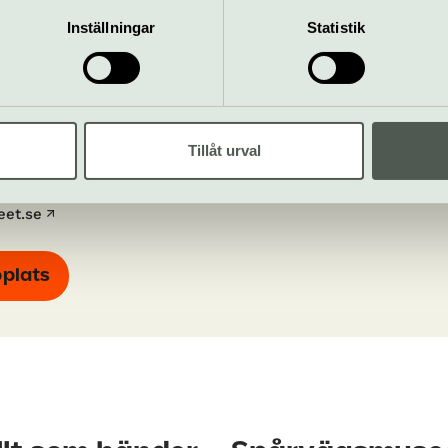
till museet.
Inställningar
Statistik
smuseet
Tillåt urval
rget 1, Norra
sparvagsmuseet@sl.se
taden
08-123 33701
eet.se
bplats