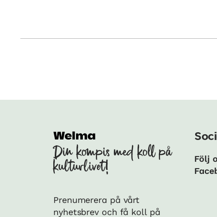
Soci
Din kompis med koll på
Följ 
kulturlivet!
Face
Prenumerera på vårt
nyhetsbrev och få koll på