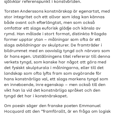
självklar referenspunkt i konstvärlden.
Torsten Anderssons konstnärskap är egenartat, med
stor integritet och ett allvar som idag kan kännas
både ovant och efterlängtat, men som också
omfattar ett slags euforisk glädje och känsla av
rymd. Han målade i stort format, distinkta frilagda
former upptar ytan – målningar som ofta är ett
slags avbildningar av skulpturer. De framträder i
bildrummet med en oavvislig tyngd och närvaro som
är hans egen. Utställningens titel refererar till denna
verkets tyngd, som kanske har något att göra med
det fysiskt skulpturala i målningarna, eller till det
landskap som ofta lyfts fram som avgörande för
hans konstnärliga val, ett slags markens tyngd som
en inneboende, inre egenskap – men också till den
vikt han la vid det konstnärliga språket och den
tyngd det har i konstnärskapet.
Om poesin säger den franske poeten Emmanuel
Hocquard att den ”framförallt, är en fråga om logisk