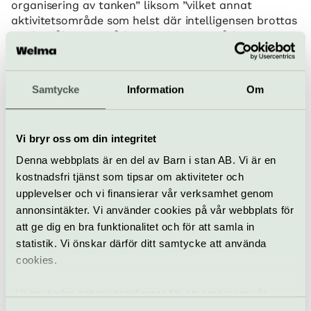
organisering av tanken” liksom ”vilket annat
aktivitetsområde som helst där intelligensen brottas
med språket”. Ett sådant aktivitetsområde är utan
tvekan Torsten Anderssons måleri. I år skulle han ha
fyllt hundra år.
Samtycke
Information
Om
När
4 juli–4 oktober 2026
Pris
Vi bryr oss om din integritet
Ordinarie/vuxna 100 kr, student/pensionär 80 kr,
Denna webbplats är en del av Barn i stan AB. Vi är en
barn gratis.
kostnadsfri tjänst som tipsar om aktiviteter och
Bra att veta
upplevelser och vi finansierar vår verksamhet genom
Kafé
annonsintäkter. Vi använder cookies på vår webbplats för
Hiss och ramper
att ge dig en bra funktionalitet och för att samla in
Restaurang
statistik. Vi önskar därför ditt samtycke att använda
Bar
cookies.
Hitta hit
Tunnelbana: Från T-centralen, Blå linje mot Hjulsta,
Vi använder enhetsidentifierare för att analysera vår
stig av i Sundbybergs Centrum, ta uppgång
trafik, anpassa innehållet och annonserna till användarna