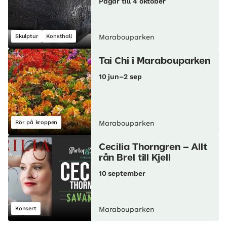
Pågår till 4 oktober
Skulptur
Konsthall
Marabouparken
Tai Chi i Marabouparken
10 jun–2 sep
Rör på kroppen
Marabouparken
Cecilia Thorngren – Allt
rån Brel till Kjell
10 september
Konsert
Marabouparken