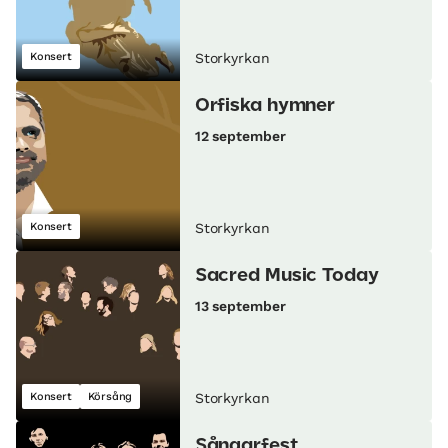
Konsert
Storkyrkan
Orfiska hymner
12 september
Konsert
Storkyrkan
Sacred Music Today
13 september
Konsert
Körsång
Storkyrkan
Sångarfest