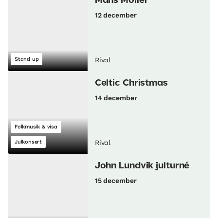
Måns Möller
12 december
Stand up
Rival
Celtic Christmas
14 december
Folkmusik & visa
Julkonsert
Rival
John Lundvik julturné
15 december