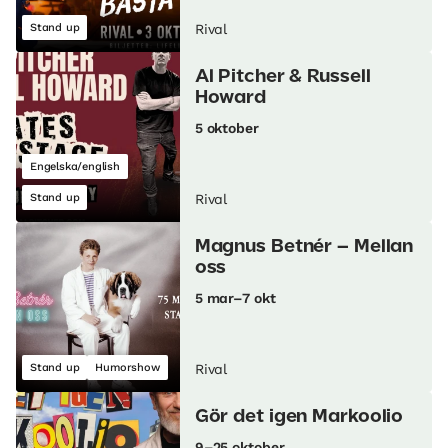
Stand up
Rival
Al Pitcher & Russell
Howard
5 oktober
Engelska/english
Stand up
Rival
Magnus Betnér – Mellan
oss
5 mar–7 okt
Stand up
Humorshow
Rival
Gör det igen Markoolio
9–25 oktober