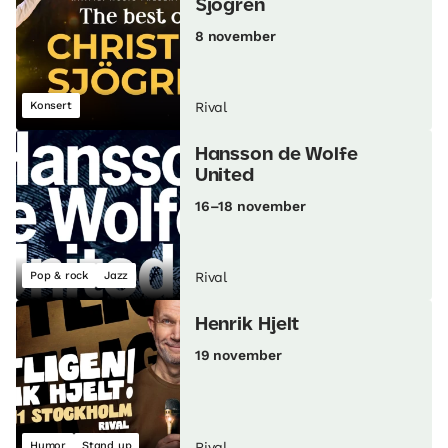
Sjögren
8 november
Konsert
Rival
Hansson de Wolfe
United
16–18 november
Pop & rock
Jazz
Rival
Henrik Hjelt
19 november
Humor
Stand up
Rival