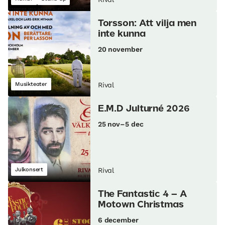
Torsson: Att vilja men
inte kunna
20 november
Musikteater
Rival
E.M.D Julturné 2026
25 nov–5 dec
Julkonsert
Rival
The Fantastic 4 – A
Motown Christmas
6 december