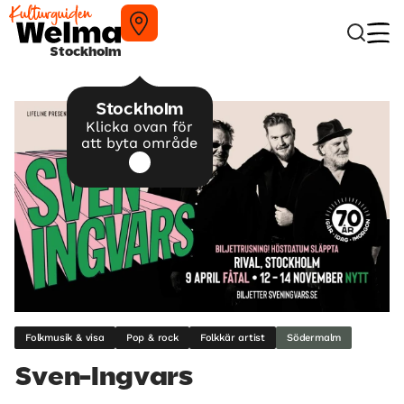
Stockholm
Stockholm
Klicka ovan för
att byta område
Folkmusik & visa
Pop & rock
Folkkär artist
Södermalm
Sven-Ingvars