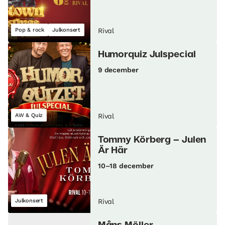
Pop & rock
Julkonsert
Rival
Humorquiz Julspecial
9 december
AW & Quiz
Rival
Tommy Körberg – Julen
Är Här
10–18 december
Julkonsert
Rival