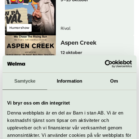
Humorshow
Rival
Aspen Creek
12 oktober
Samtycke
Information
Om
Pop & rock
Rival
FREDRIK ANDERSSON
20/10-27
Vi bryr oss om din integritet
20 oktober
Denna webbplats är en del av Barn i stan AB. Vi är en
kostnadsfri tjänst som tipsar om aktiviteter och
upplevelser och vi finansierar vår verksamhet genom
Stand up
Rival
annonsintäkter. Vi använder cookies på vår webbplats för