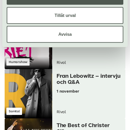
Monolog
Rival
Tillåt urval
Marika och klimakteriet
Avvisa
31 oktober
Humorshow
Rival
Fran Lebowitz – intervju
och Q&A
1 november
Samtal
Rival
The Best of Christer