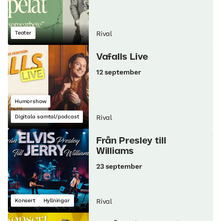
Teater
Rival
Vafalls Live
12 september
Humorshow
Digitala samtal/podcast
Rival
Från Presley till
Williams
23 september
Konsert
Hyllningar
Rival