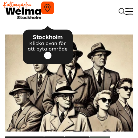
Stockholm
Stockholm
Klicka ovan för
att byta område