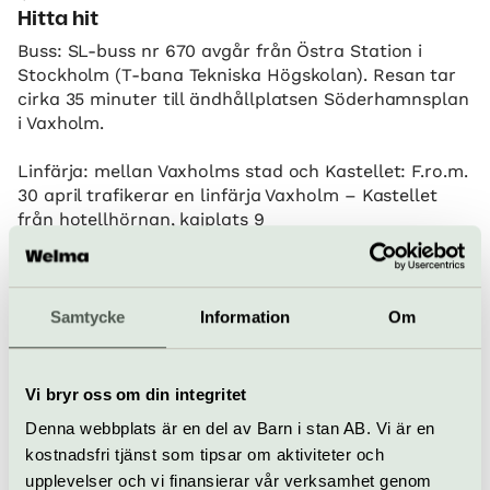
Hitta hit
Buss: SL-buss nr 670 avgår från Östra Station i
Stockholm (T-bana Tekniska Högskolan). Resan tar
cirka 35 minuter till ändhållplatsen Söderhamnsplan
i Vaxholm.
Linfärja: mellan Vaxholms stad och Kastellet: F.ro.m.
30 april trafikerar en linfärja Vaxholm – Kastellet
från hotellhörnan, kajplats 9
Båt: ett gemytligt sätt att inleda besöket på
Vaxholms Fästnings Museum är att åka med
Waxholmsbolaget från Stockholm (avgår från
Samtycke
Information
Om
Strömkajen utanför Grand Hôtel). Vissa turer lägger
till direkt vid Kastellet, annars båtbyte. Strömma
Kanalbolag har också turer till Vaxholm och
Vi bryr oss om din integritet
Kastellet. Kronuddens Taxi & Charterbåtar trafikerar
Denna webbplats är en del av Barn i stan AB. Vi är en
även Vaxholm-Kastellet för mer information ring
kostnadsfri tjänst som tipsar om aktiviteter och
08-541 305 35.
upplevelser och vi finansierar vår verksamhet genom