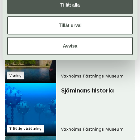
Tillåt alla
Tillfällig utställning
Vaxholms Fästnings Museum
Tillåt urval
Guidade turer på
Vaxholms Kastell
Avvisa
Pågår till 16 augusti
Visning
Vaxholms Fästnings Museum
Sjöminans historia
Tillfällig utställning
Vaxholms Fästnings Museum