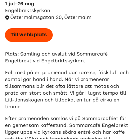
1 jul–26 aug
Engelbrektskyrkan
Östermalmsgatan 20, Östermalm
Till webbplats
Plats: Samling och avslut vid Sommarcafé
Engelbrekt vid Engelbrktskyrkan.
Följ med på en promenad där rörelse, frisk luft och
samtal går hand i hand. När vi promenerar
tillsammans blir det ofta lättare att mötas och
prata om stort och smått. Vi går i lugnt tempo till
Lill-Jansskogen och tillbaka, en tur på cirka en
timme.
Efter promenaden samlas vi på Sommarcaféet för
en gemensam kaffestund. Sommarcafé Engelbrekt
ligger uppe vid kyrkans södra entré och har kaffe
och the (10kr) och hembakade godsaker till