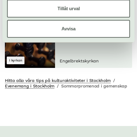
Engelbrektskyrkan
Tillåt urval
Sommarorgel i
Avvisa
Engelbrekt
25 jun–20 aug
Gratis
I kyrkan
Engelbrektskyrkan
Hitta alla våra tips på kulturaktiviteter i Stockholm
/
Evenemang i Stockholm
/
Sommarpromenad i gemenskap