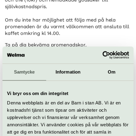
självkostnadspris.
Om du inte har möjlighet att följa med på hela
promenaden är du varmt välkommen att ansluta till
kaffet omkring kl 14.00.
Ta på dig bekväma promenadskor.
Frågor: Nicklas Amran Blom, 08-406 98 17
När
Samtycke
Information
Om
Onsdagar från 1 juli till 26 augusti kl 13.00–14.00
Pris
Vi bryr oss om din integritet
Ingen kostnad och ingen föranmälan.
Bra att veta
Denna webbplats är en del av Barn i stan AB. Vi är en
kostnadsfri tjänst som tipsar om aktiviteter och
Kafé
upplevelser och vi finansierar vår verksamhet genom
Hiss och ramper
Restaurang
annonsintäkter. Vi använder cookies på vår webbplats för
Bar
att ge dig en bra funktionalitet och för att samla in