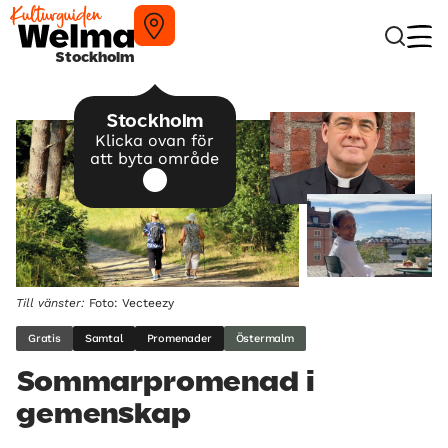
Stockholm
Stockholm
Klicka ovan för
att byta område
Till vänster:
Foto: Vecteezy
Gratis
Samtal
Promenader
Östermalm
Sommarpromenad i
gemenskap