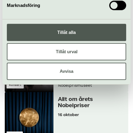
Marknadsföring
25 september
Konsert
Tillåt alla
Teknik & vetenskap
Nobelprismuseet
Mellan data och känsla
Tillåt urval
25 september
Avvisa
Konsert
Nobelprismuseet
Allt om årets
Nobelpriser
16 oktober