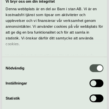
Vi bryr oss om din integritet
Konsert
Denna webbplats är en del av Barn i stan AB. Vi är en
Poesi & läsning
Nobelprismuseet
kostnadsfri tjänst som tipsar om aktiviteter och
upplevelser och vi finansierar vår verksamhet genom
Mat, musik och poesi
annonsintäkter. Vi använder cookies på vår webbplats för
att ge dig en bra funktionalitet och för att samla in
11 september
statistik. Vi önskar därför ditt samtycke att använda
cookies.
Matevenemang
Poesi & läsning
Nobelprismuseet
Vi använder enhetsidentifierare för att analysera vår
trafik, anpassa innehållet och annonserna till användarna
Samtyckesval
Science Today:
samt tillhandahålla funktioner för sociala medier. Vi
Nödvändig
Människan i rymden
vidarebefordrar även sådana identifierare och annan
18 september
information från din enhet till de sociala medier och
Inställningar
annons- och analysföretag som vi samarbetar med.
Dessa kan i sin tur kombinera informationen med annan
Föredrag
Nobelprismuseet
information som du har tillhandahållit eller som de har
Statistik
samlat in när du har använt deras tjänster.
Mellan data och känsla