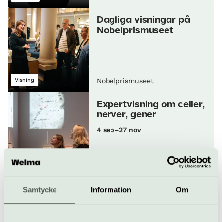
Dagliga visningar på
Nobelprismuseet
Visning
Nobelprismuseet
Expertvisning om celler,
nerver, gener
4 sep–27 nov
Visning
Nobelprismuseet
Mat, musik och poesi
Samtycke
Information
Om
11 september