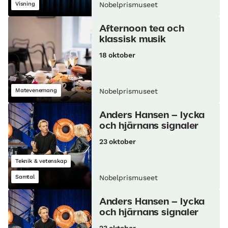
Visning
Nobelprismuseet
Afternoon tea och
klassisk musik
18 oktober
Matevenemang
Nobelprismuseet
Anders Hansen – lycka
och hjärnans signaler
23 oktober
Teknik & vetenskap
Samtal
Nobelprismuseet
Anders Hansen – lycka
och hjärnans signaler
23 oktober