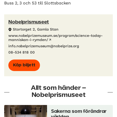
Buss 2, 3 och 53 till Slottsbacken
Nobelprismuseet
Stortorget 2, Gamla Stan
www.nobelprizemuseum.se/program/science-today-
manniskan-i-rymden/
info.nobelprizemuseum@nobelprize.org
08-534 818 00
Köp biljett
Allt som händer –
Nobelprismuseet
Sakerna som förändrar
världen