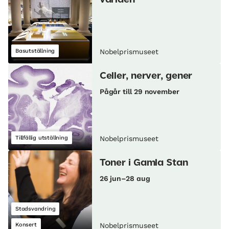
Basutställning
Nobelprismuseet
Celler, nerver, gener
Pågår till 29 november
Tillfällig utställning
Nobelprismuseet
Toner i Gamla Stan
26 jun–28 aug
Stadsvandring
Konsert
Nobelprismuseet