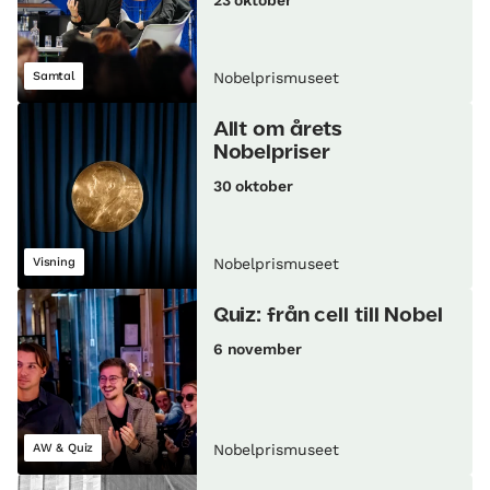
Samtal
Nobelprismuseet
Allt om årets
Nobelpriser
30 oktober
Visning
Nobelprismuseet
Quiz: från cell till Nobel
6 november
AW & Quiz
Nobelprismuseet