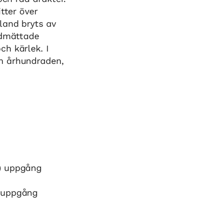
tter över
land bryts av
odmättade
h kärlek. I
m århundraden,
e) uppgång
) uppgång