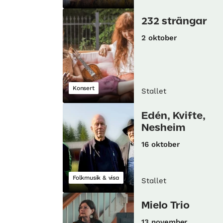
232 strängar
2 oktober
Konsert
Stallet
Edén, Kvifte,
Nesheim
16 oktober
Folkmusik & visa
Stallet
Mielo Trio
13 november