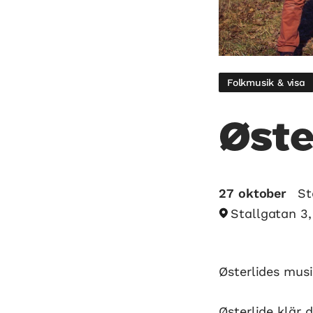
Folkmusik & visa
Øste
27 oktober
St
Stallgatan 3
Østerlides mus
Østerlide klär 