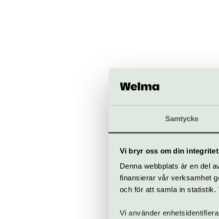
Samtycke
Vi bryr oss om din integritet
Denna webbplats är en del av 
finansierar vår verksamhet ge
Stallet
och för att samla in statisti
Stallgatan
stallet.st/sv/
Vi använder enhetsidentifiera