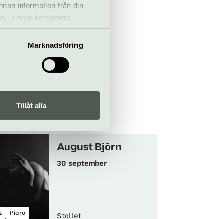
annan information från din
n i sin tur kombinera
 du har använt deras tjänster.
Marknadsföring
Tillåt alla
August Björn
30 september
z
Piano
Stallet