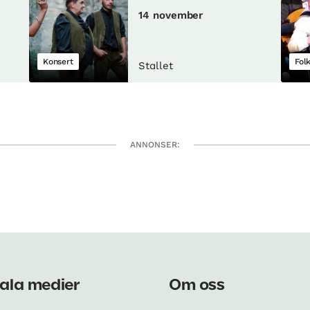
14 november
Konsert
Fol
Stallet
ANNONSER:
ala medier
Om oss