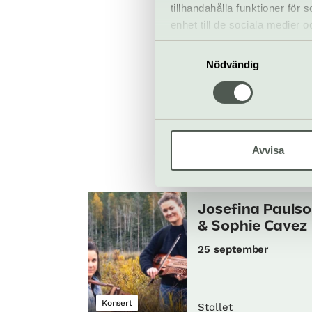
tillhandahålla funktioner för
enhet till de sociala medier
Köp bilje
informationen med annan infor
Samtyckesval
Nödvändig
Avvisa
Josefina Pauls
& Sophie Cavez
25 september
Konsert
Stallet