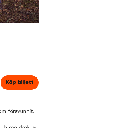
Köp biljett
om försvunnit.
och råa dräkter.