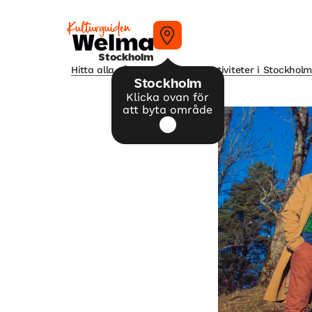
Stockholm
Hitta alla våra tips på kulturaktiviteter i Stockhol
Stockholm
Klicka ovan för
att byta område