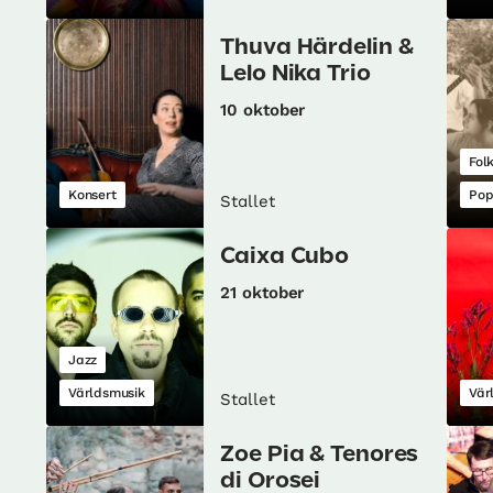
Thuva Härdelin &
Lelo Nika Trio
10 oktober
Fol
Konsert
Pop
Stallet
Caixa Cubo
21 oktober
Jazz
Världsmusik
Vär
Stallet
Zoe Pia & Tenores
di Orosei