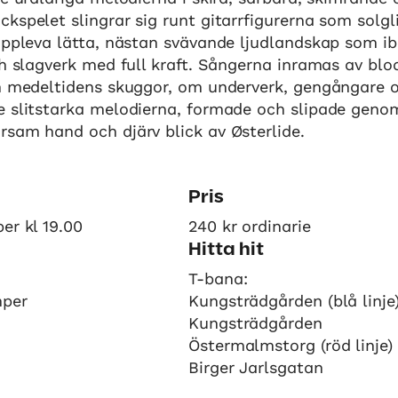
kspelet slingrar sig runt gitarrfigurerna som solgli
uppleva lätta, nästan svävande ljudlandskap som ib
ch slagverk med full kraft. Sångerna inramas av bl
n medeltidens skuggor, om underverk, gengångare oc
e slitstarka melodierna, formade och slipade geno
rsam hand och djärv blick av Østerlide.
Pris
er kl 19.00
240 kr ordinarie
Hitta hit
T-bana:
mper
Kungsträdgården (blå linj
Kungsträdgården
Östermalmstorg (röd linje
Birger Jarlsgatan