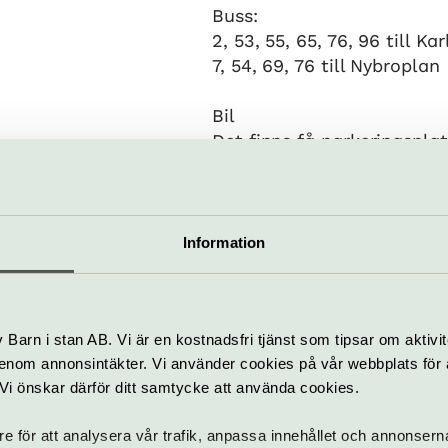
Buss:
2, 53, 55, 65, 76, 96 till Kar
7, 54, 69, 76 till Nybroplan
Bil
Det finns få parkeringsplat
närområdet.
För artister som vill lasta
från bil inför konsert öppn
från Blasieholmstorg.
Information
Barn i stan AB. Vi är en kostnadsfri tjänst som tipsar om aktivit
nom annonsintäkter. Vi använder cookies på vår webbplats för att
k. Vi önskar därför ditt samtycke att använda cookies.
 3, Blasieholmen
stallet@rfod.se
0765 25 17 73
re för att analysera vår trafik, anpassa innehållet och annonsern