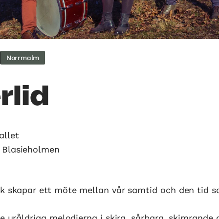
Norrmalm
rlid
allet
, Blasieholmen
ik skapar ett möte mellan vår samtid och den tid s
de uråldriga melodierna i skira, sårbara, skimrande 