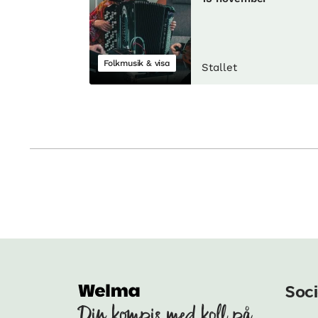
Folkmusik & visa
Stallet
Soci