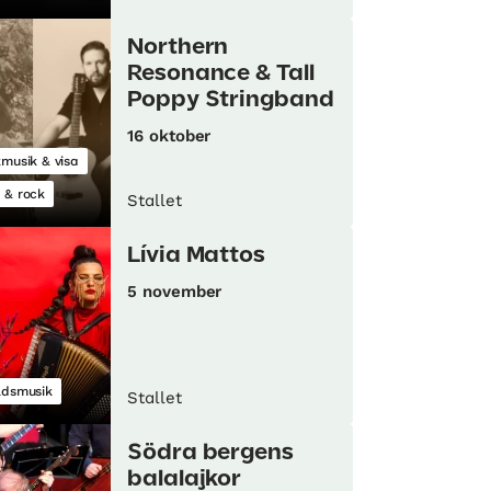
Northern
Resonance & Tall
Poppy Stringband
16 oktober
kmusik & visa
 & rock
Stallet
Lívia Mattos
5 november
ldsmusik
Stallet
Södra bergens
balalajkor