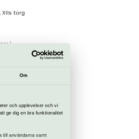
l XIIs torg
ser i
 ur instrument
ar vi porten
Om
eter och upplevelser och vi
 ge dig en bra funktionalitet
a till användarna samt