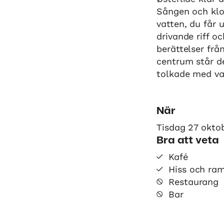
Sången och kloc
vatten, du får 
drivande riff o
berättelser frå
centrum står d
tolkade med va
När
Tisdag 27 oktob
Bra att veta
Kafé
Hiss och ra
Restaurang
Bar