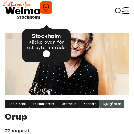
Stockholm
Stockholm
Klicka ovan för
att byta område
Pop & rock
Folkkär artist
Utomhus
Konsert
Djurgården
Orup
27 augusti