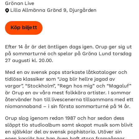
Grönan Live
Lilla Allmänna Gränd 9, Djurgården
Köp biljett
Efter 14 år är det äntligen dags igen. Orup ger sig ut
på sommarturné och spelar på Gröna Lund torsdag
27 augusti kl. 20.00.
Med en av svensk pops starkaste låtkataloger och
tidlösa klassiker som “Jag blir hellre jagad av
vargar”, “Stockholm”, “Regn hos mig” och “Magaluf”
är Orup en av våra mest folkkära artister. I sommar
återvänder han till livescenerna tillsammans med ett
niomannaband – i sin första sommarturné på 14 år.
Orup slog igenom redan 1987 och har sedan dess
släppt tio studioalbum samt skapat musik som blivit
en självklar del av svensk pophistoria. Utöver sin
egen karriär har han även haft stora framgångar