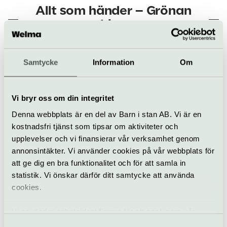
Allt som händer – Grönan
Live
Danko Jones
Samtycke
Information
Om
13 augusti
Vi bryr oss om din integritet
Denna webbplats är en del av Barn i stan AB. Vi är en
Pop & rock
Grönan Live
kostnadsfri tjänst som tipsar om aktiviteter och
upplevelser och vi finansierar vår verksamhet genom
Division 7
annonsintäkter. Vi använder cookies på vår webbplats för
15 augusti
att ge dig en bra funktionalitet och för att samla in
statistik. Vi önskar därför ditt samtycke att använda
cookies.
Konsert
Grönan Live
Vi använder enhetsidentifierare för att analysera vår
trafik, anpassa innehållet och annonserna till användarna
Samtyckesval