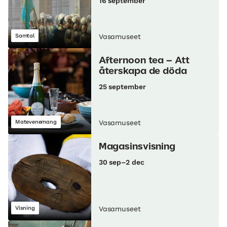
16 september
Samtal
Vasamuseet
Afternoon tea – Att
återskapa de döda
25 september
Matevenemang
Vasamuseet
Magasinsvisning
30 sep–2 dec
Visning
Vasamuseet