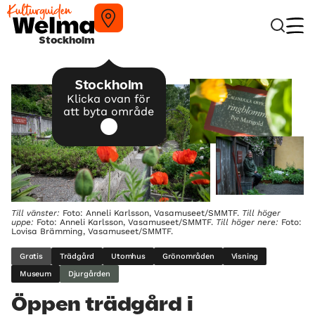
Stockholm
Stockholm
Klicka ovan för
att byta område
Till vänster:
Foto: Anneli Karlsson, Vasamuseet/SMMTF.
Till höger
uppe:
Foto: Anneli Karlsson, Vasamuseet/SMMTF.
Till höger nere:
Foto:
Lovisa Brämming, Vasamuseet/SMMTF.
Gratis
Trädgård
Utomhus
Grönområden
Visning
Museum
Djurgården
Öppen trädgård i