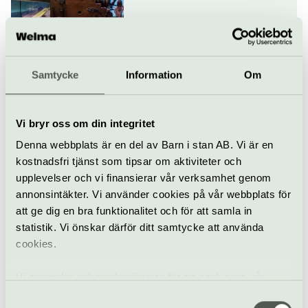
Basutställning
Vasamuseet
Bevara Vasa
Samtycke
Information
Om
Vi bryr oss om din integritet
Denna webbplats är en del av Barn i stan AB. Vi är en
Basutställning
Vasamuseet
kostnadsfri tjänst som tipsar om aktiviteter och
upplevelser och vi finansierar vår verksamhet genom
I liv och död
annonsintäkter. Vi använder cookies på vår webbplats för
att ge dig en bra funktionalitet och för att samla in
statistik. Vi önskar därför ditt samtycke att använda
cookies.
Basutställning
Vasamuseet
Vi använder enhetsidentifierare för att analysera vår
trafik, anpassa innehållet och annonserna till användarna
Samtyckesval
Vasamuseets trädgård