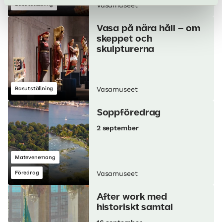
Basutställning
Vasamuseet
Vasa på nära håll – om
skeppet och
skulpturerna
Basutställning
Vasamuseet
Soppföredrag
2 september
Matevenemang
Föredrag
Vasamuseet
After work med
historiskt samtal