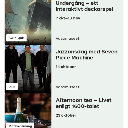
Undergång – ett
interaktivt deckarspel
7 okt–18 nov
AW & Quiz
Vasamuseet
Jazzonsdag med Seven
Piece Machine
14 oktober
Jazz
Vasamuseet
Afternoon tea – Livet
enligt 1600-talet
23 oktober
Matevenemang