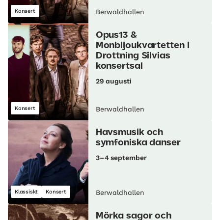
Konsert
Berwaldhallen
Opus13 &
Monbijoukvartetten i
Drottning Silvias
konsertsal
29 augusti
Konsert
Berwaldhallen
Havsmusik och
symfoniska danser
3–4 september
Klassiskt
Konsert
Berwaldhallen
Mörka sagor och