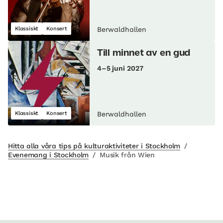
Klassiskt
Konsert
Berwaldhallen
Till minnet av en gud
4–5 juni 2027
Klassiskt
Konsert
Berwaldhallen
Hitta alla våra tips på kulturaktiviteter i Stockholm
/
Evenemang i Stockholm
/
Musik från Wien