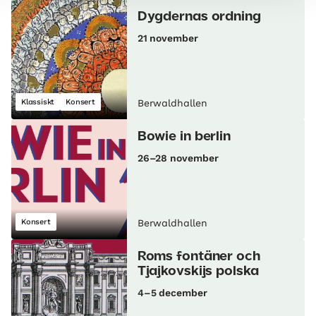
Dygdernas ordning
21 november
Klassiskt
Konsert
Berwaldhallen
Bowie in berlin
26–28 november
Konsert
Berwaldhallen
Roms fontäner och
Tjajkovskijs polska
4–5 december