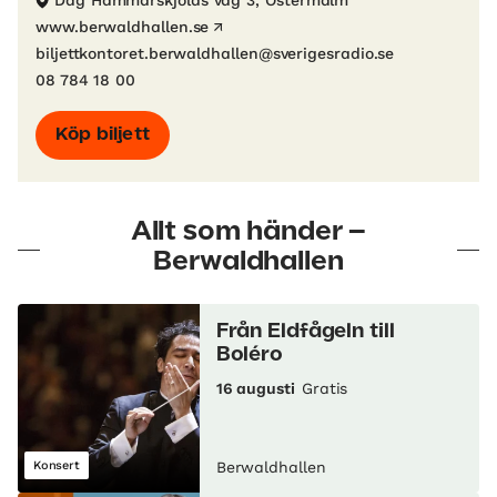
Dag Hammarskjölds väg 3, Östermalm
www.berwaldhallen.se
biljettkontoret.berwaldhallen@sverigesradio.se
08 784 18 00
Köp biljett
Allt som händer –
Berwaldhallen
Från Eldfågeln till
Boléro
16 augusti
Gratis
Konsert
Berwaldhallen