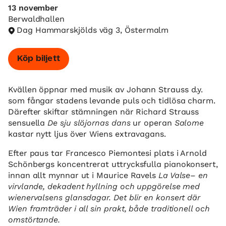
13 november
Berwaldhallen
Dag Hammarskjölds väg 3, Östermalm
Köp biljett
Kvällen öppnar med musik av Johann Strauss d.y.
som fångar stadens levande puls och tidlösa charm.
Därefter skiftar stämningen när Richard Strauss
sensuella
De sju slöjornas dans
ur operan
Salome
kastar nytt ljus över Wiens extravagans.
Efter paus tar Francesco Piemontesi plats i Arnold
Schönbergs koncentrerat uttrycksfulla pianokonsert,
innan allt mynnar ut i Maurice Ravels
La Valse– en
virvlande, dekadent hyllning och uppgörelse med
wienervalsens glansdagar. Det blir en konsert där
Wien framträder i all sin prakt, både traditionell och
omstörtande.