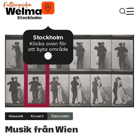
Stockholm
Stockholm
Klicka ovan för
att byta område
Klassiskt
Konsert
Östermalm
Musik från Wien