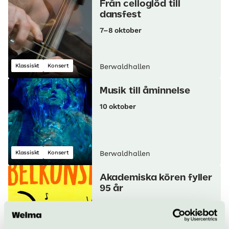
Från celloglöd till
dansfest
7–8 oktober
Klassiskt
Konsert
Berwaldhallen
Musik till åminnelse
10 oktober
Klassiskt
Konsert
Berwaldhallen
Akademiska kören fyller
95 år
11 oktober