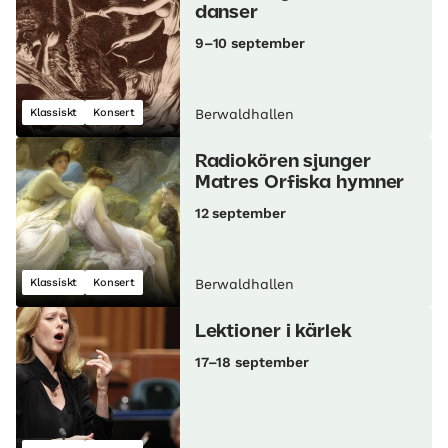
danser
9–10 september
Klassiskt
Konsert
Berwaldhallen
Radiokören sjunger
Matres Orfiska hymner
12 september
Klassiskt
Konsert
Berwaldhallen
Lektioner i kärlek
17–18 september