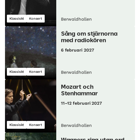
Klassiskt
Konsert
Berwaldhallen
Sång om stjärnorna
med radiokören
6 februari 2027
Klassiskt
Konsert
Berwaldhallen
Mozart och
Stenhammar
11–12 februari 2027
Klassiskt
Konsert
Berwaldhallen