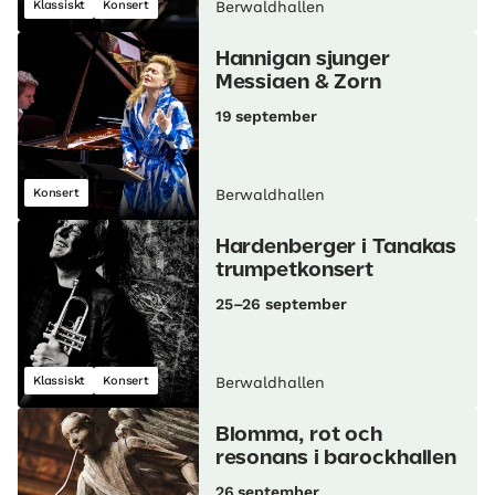
Klassiskt
Konsert
Berwaldhallen
Hannigan sjunger
Messiaen & Zorn
19 september
Konsert
Berwaldhallen
Hardenberger i Tanakas
trumpetkonsert
25–26 september
Klassiskt
Konsert
Berwaldhallen
Blomma, rot och
resonans i barockhallen
26 september