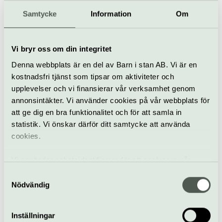
Körsång
Berwaldhallen
Samtycke
Information
Om
Mozart, Liszt och
Dantes Inferno
Vi bryr oss om din integritet
15–16 oktober
Denna webbplats är en del av Barn i stan AB. Vi är en
kostnadsfri tjänst som tipsar om aktiviteter och
upplevelser och vi finansierar vår verksamhet genom
Klassiskt
Konsert
Berwaldhallen
annonsintäkter. Vi använder cookies på vår webbplats för
att ge dig en bra funktionalitet och för att samla in
Upptäck sekelskiftets
statistik. Vi önskar därför ditt samtycke att använda
balettmusik
cookies.
21 oktober
Vi använder enhetsidentifierare för att analysera vår
trafik, anpassa innehållet och annonserna till användarna
Samtyckesval
Klassiskt
Konsert
Berwaldhallen
samt tillhandahålla funktioner för sociala medier. Vi
Nödvändig
vidarebefordrar även sådana identifierare och annan
Balett i brytningstid
information från din enhet till de sociala medier och
Inställningar
22 oktober
annons- och analysföretag som vi samarbetar med.