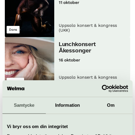
11 oktober
Uppsala konsert & kongress
Dans
(UKK)
Lunch­konsert
Åkessonger
16 oktober
Uppsala konsert & kongress
Konsert
(UKK)
Eva Dahlgren
Revalution Club Tour
Samtycke
Information
Om
16 oktober
Vi bryr oss om din integritet
Uppsala konsert & kongress
Pop & rock
Konsert
(UKK)