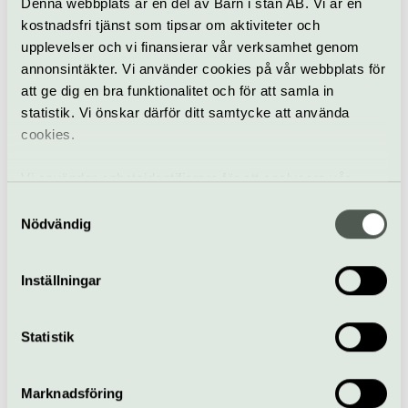
Denna webbplats är en del av Barn i stan AB. Vi är en
kostnadsfri tjänst som tipsar om aktiviteter och
Bo Kaspers Orkester Il
upplevelser och vi finansierar vår verksamhet genom
magnifico
annonsintäkter. Vi använder cookies på vår webbplats för
18 oktober
att ge dig en bra funktionalitet och för att samla in
statistik. Vi önskar därför ditt samtycke att använda
cookies.
Uppsala konsert & kongress
Konsert
(UKK)
Vi använder enhetsidentifierare för att analysera vår
Lisa Nilsson möter
trafik, anpassa innehållet och annonserna till användarna
Samtyckesval
Bohuslän Big Band
samt tillhandahålla funktioner för sociala medier. Vi
Nödvändig
20 oktober
vidarebefordrar även sådana identifierare och annan
information från din enhet till de sociala medier och
Inställningar
annons- och analysföretag som vi samarbetar med.
Uppsala konsert & kongress
Dessa kan i sin tur kombinera informationen med annan
Jazz
Konsert
(UKK)
information som du har tillhandahållit eller som de har
Statistik
samlat in när du har använt deras tjänster.
Fredrik Andersson –
Too Soon
Marknadsföring
22 oktober