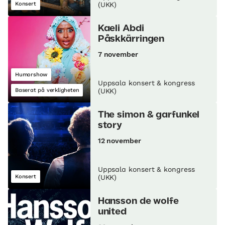
Konsert
(UKK)
Kaeli Abdi
Påskkärringen
7 november
Humorshow
Uppsala konsert & kongress
Baserat på verkligheten
(UKK)
The simon & garfunkel
story
12 november
Uppsala konsert & kongress
Konsert
(UKK)
Hansson de wolfe
united