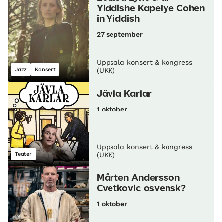
Yiddishe Kapelye Cohen
in Yiddish
27 september
Uppsala konsert & kongress
Jazz
Konsert
(UKK)
Jävla Karlar
1 oktober
Uppsala konsert & kongress
Teater
(UKK)
Mårten Andersson
Cvetkovic osvensk?
1 oktober