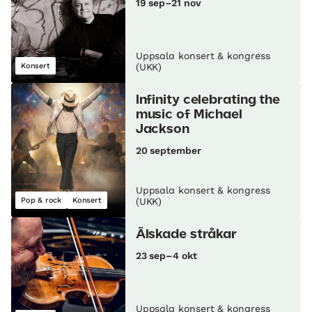
19 sep–21 nov
Uppsala konsert & kongress
Konsert
(UKK)
Infinity celebrating the
music of Michael
Jackson
20 september
Uppsala konsert & kongress
Pop & rock
Konsert
(UKK)
Älskade stråkar
23 sep–4 okt
Uppsala konsert & kongress