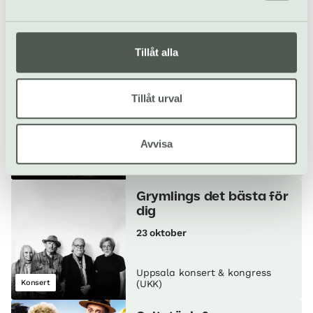
Uppsala konsert & kongress
Stand up
(UKK)
Tillåt alla
Bruch och Brahms
Tillåt urval
22 oktober
Avvisa
Uppsala konsert & kongress
Klassiskt
Konsert
(UKK)
Grymlings det bästa för
dig
23 oktober
Uppsala konsert & kongress
Konsert
(UKK)