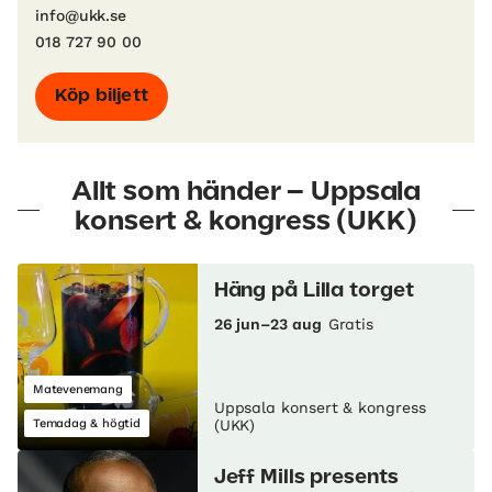
info@ukk.se
018 727 90 00
Köp biljett
Allt som händer – Uppsala
konsert & kongress (UKK)
Häng på Lilla torget
26 jun–23 aug
Gratis
Matevenemang
Uppsala konsert & kongress
Temadag & högtid
(UKK)
Jeff Mills presents