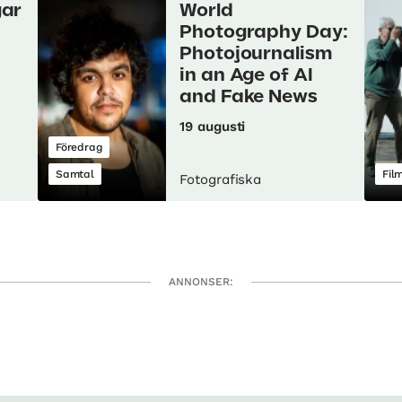
gar
World
Photography Day:
Photojournalism
in an Age of AI
and Fake News
19 augusti
Föredrag
Samtal
Fil
Fotografiska
ANNONSER: