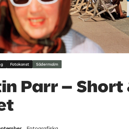
ng
Fotokonst
Södermalm
in Parr – Short
et
september
Fotografiska