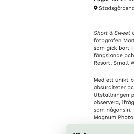
Stadsgårdsh
Short & Sweet
ä
fotografen Mart
som gick bort 
fängslande och
Resort, Small
Med ett unikt b
absurditeter oc
Utställningen 
observera, ifrå
som någonsin. 
Magnum Photos 