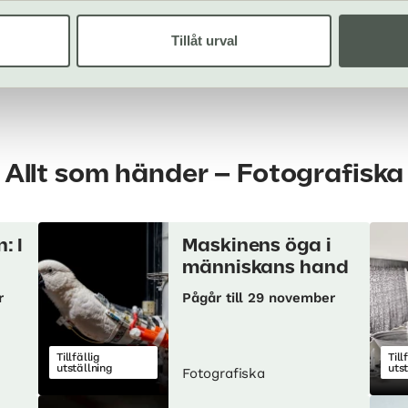
tt
Tillåt urval
Allt som händer – Fotografiska
: I
Maskinens öga i
människans hand
r
Pågår till 29 november
Tillfällig
Till
utställning
uts
Fotografiska