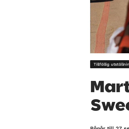
Tillfällig utställni
Mart
Swe
Pågår till 27 