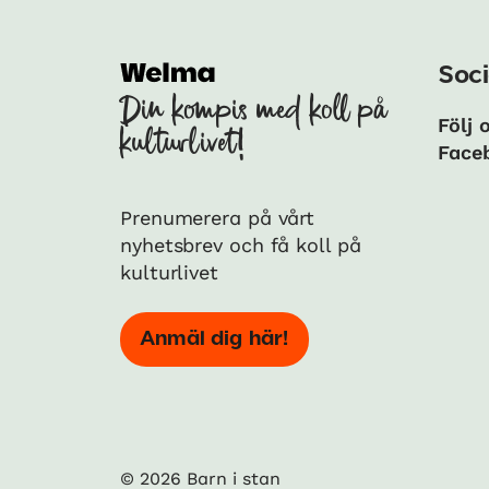
Soci
Din kompis med koll på
Följ 
kulturlivet!
Face
Prenumerera på vårt
nyhetsbrev och få koll på
kulturlivet
Anmäl dig här!
© 2026 Barn i stan