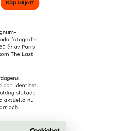
Köp biljett
Magnum-
ända fotografer
50 år av Parrs
 som The Last
ardagens
 och identitet.
aldrig slutade
ka aktuella nu
arr och