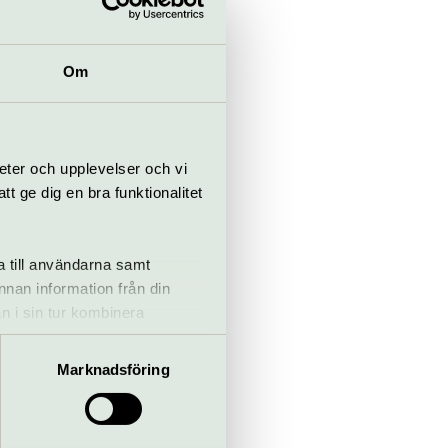
Om
gårdskajen
eter och upplevelser och vi
 ge dig en bra funktionalitet
a till användarna samt
annan information från din
n i sin tur kombinera
 du har använt deras tjänster.
.com
Marknadsföring