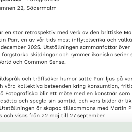
amnen 22, Södermalm
r en stor retrospektiv med verk av den brittiske 
in Parr, en av vår tids mest inflytelserika och välk
i december 2025. Utställningen sammanfattar över 
 färgstarka skildringar och rymmer ikoniska serier
 World och Common Sense.
ildspråk och träffsäker humor satte Parr ljus på v
h våra kollektiva beteenden kring konsumtion, fritid
på Fotografiska blir ett möte med en konstnär som 
gasätta och spegla sin samtid, och vars bilder är li
Utställningen är skapad tillsammans med Martin P
och visas från 22 maj till 27 september.