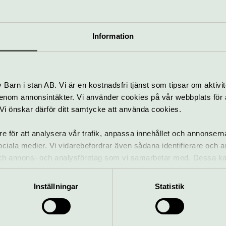
Pris
 –
Ingår i entréavgiften
Information
7 september.
Hitta hit
Följ skyltarna längs Stads
mper
från Slussen
Barn i stan AB. Vi är en kostnadsfri tjänst som tipsar om aktivit
nom annonsintäkter. Vi använder cookies på vår webbplats för att
k. Vi önskar därför ditt samtycke att använda cookies.
re för att analysera vår trafik, anpassa innehållet och annonsern
 sociala medier. Vi vidarebefordrar även sådana identifierare och 
 och annons- och analysföretag som vi samarbetar med. Dessa ka
iska
mation som du har tillhandahållit eller som de har samlat in när
shamnen 22, Södermalm
hello.stockholm@fotografiska
Inställningar
Statistik
tografiska.com
08-50 900 500