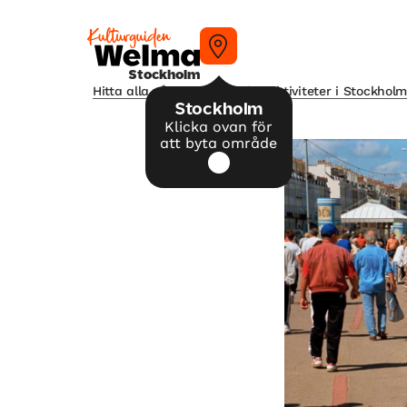
Stockholm
Hitta alla våra tips på kulturaktiviteter i Stockhol
Stockholm
Klicka ovan för
att byta område