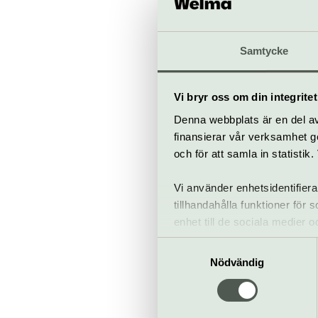
När
Öppnar 23 maj
Samtycke
Pågår t.o.m. 2
Bra att veta
Kafé
Vi bryr oss om din integritet
Hiss och ra
Denna webbplats är en del av 
Restaurang
finansierar vår verksamhet ge
Bar
och för att samla in statisti
Vi använder enhetsidentifiera
tillhandahålla funktioner för
enhet till de sociala medier
Fotograf
informationen med annan infor
Samtyckesval
Stadsgård
Nödvändig
stockholm.fo