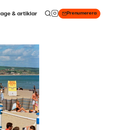
Prenumerera
age & artiklar