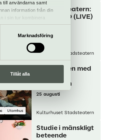
a till användarna samt
Marionetteatern:
annan information från din
PINOCCHIO (LIVE)
n i sin tur kombinera
#3
 du har använt deras tjänster.
20–21 augusti
Marknadsföring
ter
Kulturhuset Stadsteatern
Subkulturen med
Tillåt alla
Bobbi Lo
Produktion
25 augusti
s
Utomhus
Kulturhuset Stadsteatern
Studie i mänskligt
beteende