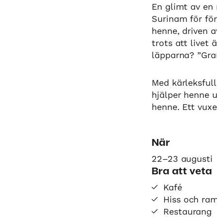
En glimt av en 
Surinam för fö
henne, driven a
trots att livet
läpparna? ”Gra
Med kärleksful
hjälper henne 
henne. Ett vuxe
När
22–23 augusti
Bra att veta
Kafé
Hiss och ra
Restaurang