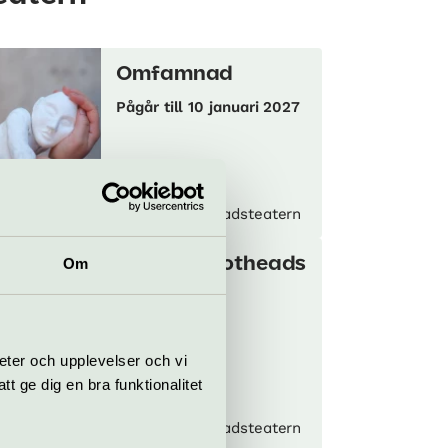
Omfamnad
Pågår till 10 januari 2027
fällig
tällning
Kulturhuset Stadsteatern
Om
Siberian hotheads
14 augusti
eter och upplevelser och vi
 ge dig en bra funktionalitet
z
Konsert
Kulturhuset Stadsteatern