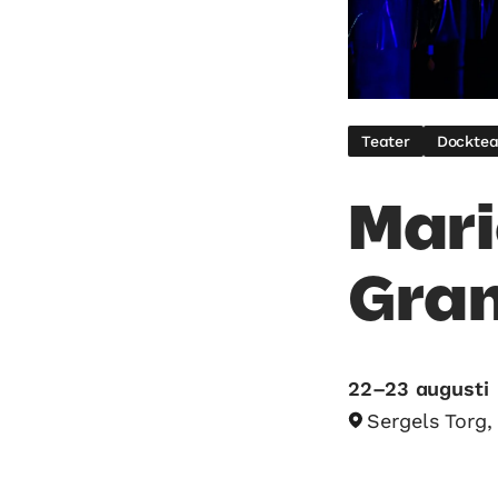
Teater
Docktea
Mari
Gra
22–23 augusti
Sergels Torg