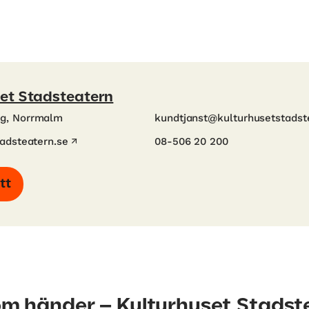
et Stadsteatern
rg, Norrmalm
kundtjanst@kulturhusetstadst
adsteatern.se
08-506 20 200
tt
som händer – Kulturhuset Stadst