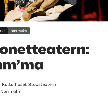
ter
Norrmalm
onetteatern:
nm’ma
Kulturhuset Stadsteatern
, Norrmalm