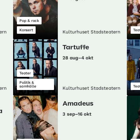
Pop & rock
Konsert
Tea
ern
Kulturhuset Stadsteatern
Tartuffe
28 aug–4 okt
Teater
Politik &
samhälle
Tea
ern
Kulturhuset Stadsteatern
Amadeus
a
3 sep–16 okt