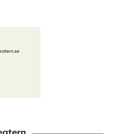
eatern.se
eatern