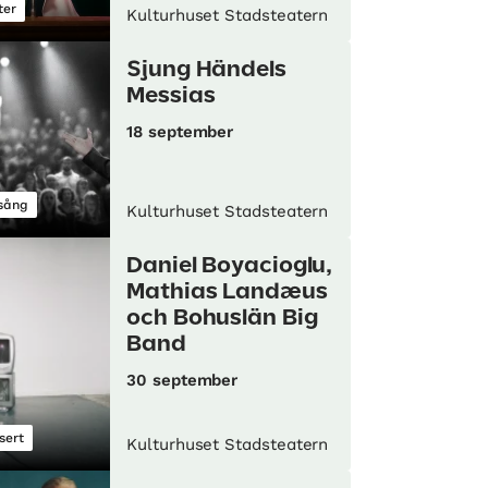
ter
Kulturhuset Stadsteatern
Sjung Händels
Messias
18 september
sång
Kulturhuset Stadsteatern
Daniel Boyacioglu,
Mathias Landæus
och Bohuslän Big
Band
30 september
sert
Kulturhuset Stadsteatern