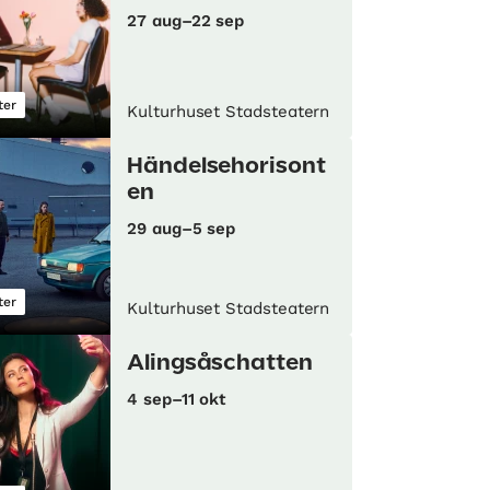
27 aug–22 sep
ter
Kulturhuset Stadsteatern
Händelsehorisont
en
29 aug–5 sep
ter
Kulturhuset Stadsteatern
Alingsåschatten
4 sep–11 okt