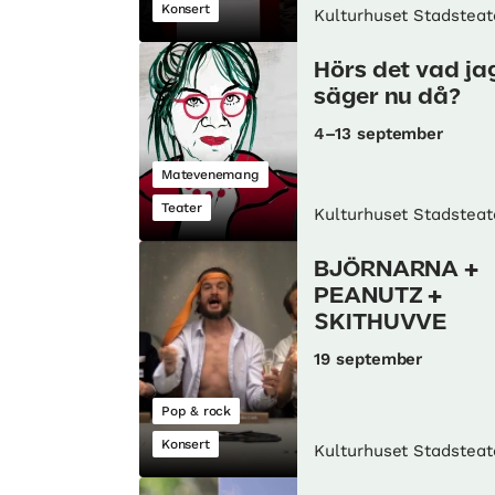
Konsert
Kulturhuset Stadsteat
Hörs det vad ja
säger nu då?
4–13 september
Matevenemang
Teater
Kulturhuset Stadsteat
BJÖRNARNA +
PEANUTZ +
SKITHUVVE
19 september
Pop & rock
Konsert
Kulturhuset Stadsteat