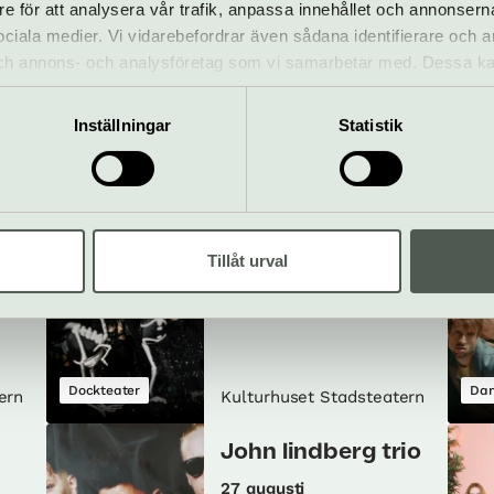
re för att analysera vår trafik, anpassa innehållet och annonsern
n:
Sing a song
 sociala medier. Vi vidarebefordrar även sådana identifierare och 
fighter label night
 och annons- och analysföretag som vi samarbetar med. Dessa ka
mation som du har tillhandahållit eller som de har samlat in när
20 augusti
Inställningar
Statistik
Pop & rock
Konsert
Tea
ern
Kulturhuset Stadsteatern
n:
Marionetteatern:
Tillåt urval
s
Dead as a Dodo
22–23 augusti
Dockteater
Dan
ern
Kulturhuset Stadsteatern
John lindberg trio
27 augusti