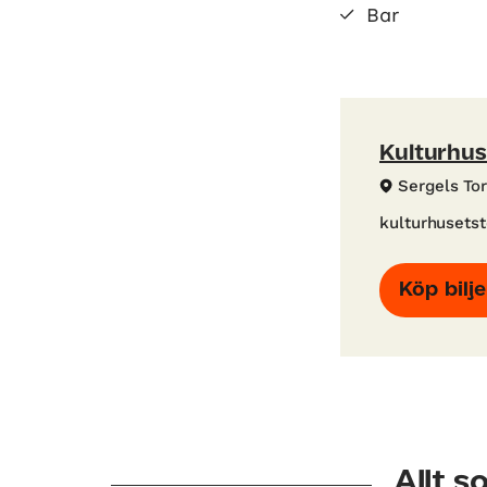
Bar
Kulturhus
Sergels To
kulturhusetst
Köp bilje
Allt 