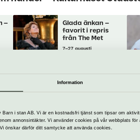
n –
Glada änkan –
favorit i repris
från The Met
7–27 augusti
Till
Film
uts
ern
Kulturhuset Stadsteatern
Information
 +
Skandalites +
robb-an-dub +
obsolete sound
system
Barn i stan AB. Vi är en kostnadsfri tjänst som tipsar om aktivit
13 augusti
nom annonsintäkter. Vi använder cookies på vår webbplats för att
k. Vi önskar därför ditt samtycke att använda cookies.
Konsert
Jaz
ern
Kulturhuset Stadsteatern