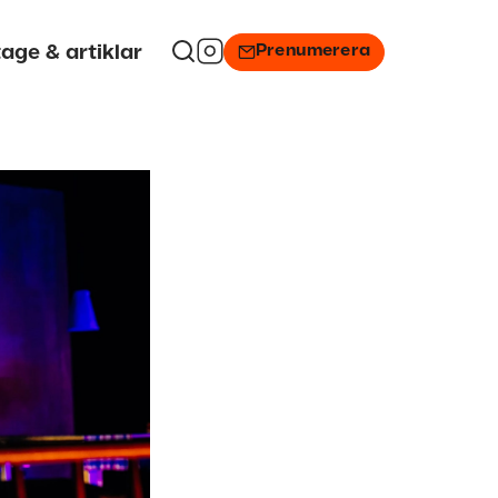
Prenumerera
age & artiklar