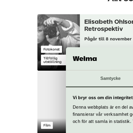
Elisabeth Ohlso
Retrospektiv
Pågår till 8 november
Fotokonst
Tillfällig
utställning
Kulturhuset Stadsteat
Samtycke
En annan Håkan
regissörsbesök
8 augusti
Vi bryr oss om din integritet
Denna webbplats är en del av 
finansierar vår verksamhet ge
och för att samla in statisti
Film
Kulturhuset Stadsteat