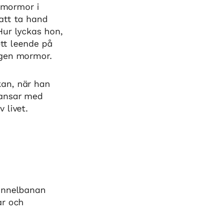
n mormor i
att ta hand
Hur lyckas hon,
ett leende på
egen mormor.
kan, när han
ansar med
 livet.
tunnelbanan
ar och