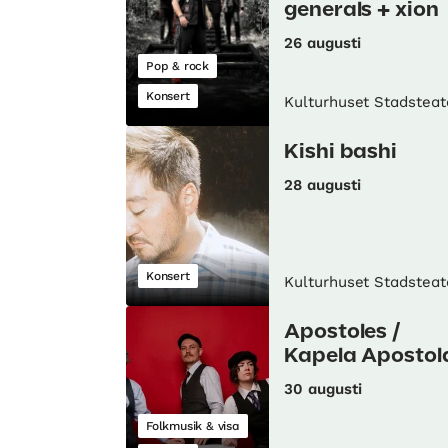
generals + xion
26 augusti
Pop & rock
Konsert
Kulturhuset Stadsteat
Kishi bashi
28 augusti
Konsert
Kulturhuset Stadsteat
Apostoles /
Kapela Apostol
30 augusti
Folkmusik & visa