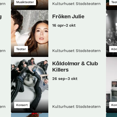
Musikteater
Tea
ern
Kulturhuset Stadsteatern
g
Fröken Julie
16 apr–2 okt
Teater
Kör
ern
Kulturhuset Stadsteatern
Kåldolmar & Club
Killers
26 sep–3 okt
Konsert
Kon
ern
Kulturhuset Stadsteatern