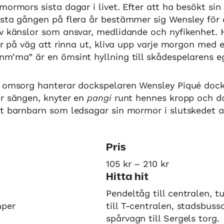
mormors sista dagar i livet. Efter att ha besökt si
rsta gången på flera år bestämmer sig Wensley för 
v känslor som ansvar, medlidande och nyfikenhet. 
 är på väg att rinna ut, kliva upp varje morgon med 
nm’ma” är en ömsint hyllning till skådespelarens 
l omsorg hanterar dockspelaren Wensley Piqué doc
ur sängen, knyter en
pangi
runt hennes kropp och d
t barnbarn som ledsagar sin mormor i slutskedet av
Pris
105 kr – 210 kr
Hitta hit
Pendeltåg till centralen, 
mper
till T-centralen, stadsbuss
spårvagn till Sergels torg.