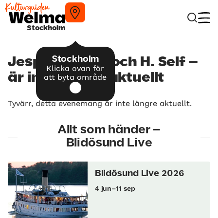
Stockholm
Stockholm
Jesper Lindell och H. Self –
Klicka ovan för
är inte längre aktuellt
att byta område
Tyvärr, detta evenemang är inte längre aktuellt.
Allt som händer –
Blidösund Live
Blidösund Live 2026
4 jun–11 sep