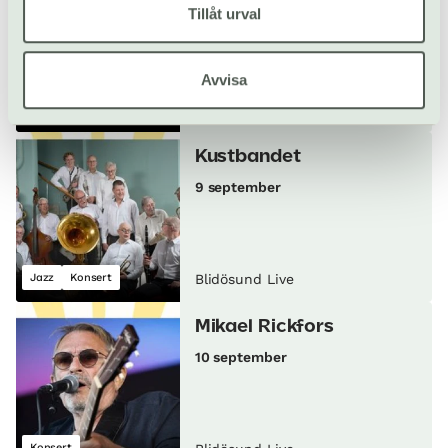
Tillåt urval
4 september
Konsert
Avvisa
Country & americana
Blidösund Live
Kustbandet
9 september
Jazz
Konsert
Blidösund Live
Mikael Rickfors
10 september
Konsert