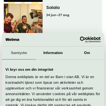
Solala
24 jun–27 aug
Soul & RnB
Konsert
Blidösund Live
The Lowdown Saints
Samtycke
Information
Om
28 augusti
Vi bryr oss om din integritet
Denna webbplats är en del av Barn i stan AB. Vi är en
Pop & rock
Konsert
Blidösund Live
kostnadsfri tjänst som tipsar om aktiviteter och
upplevelser och vi finansierar vår verksamhet genom
Almost Motown
annonsintäkter. Vi använder cookies på vår webbplats för
11 jun–28 aug
att ge dig en bra funktionalitet och för att samla in
statistik. Vi önskar därför ditt samtycke att använda