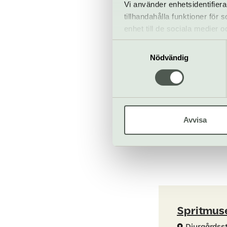
Vi använder enhetsidentifiera
Restaurang
tillhandahålla funktioner för
Bar
enhet till de sociala medier
informationen med annan infor
Samtyckesval
Nödvändig
Avvisa
Spritmu
Djurgårdss