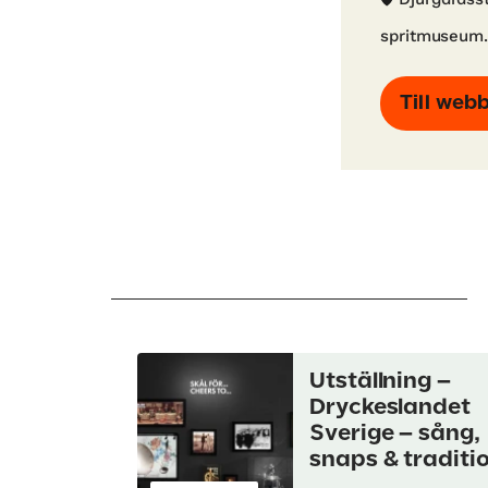
spritmuseum
Till web
Utställning –
Dryckeslandet
Sverige – sång,
snaps & traditi