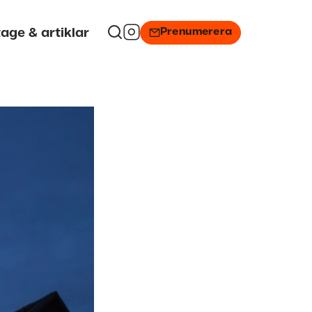
Prenumerera
age & artiklar