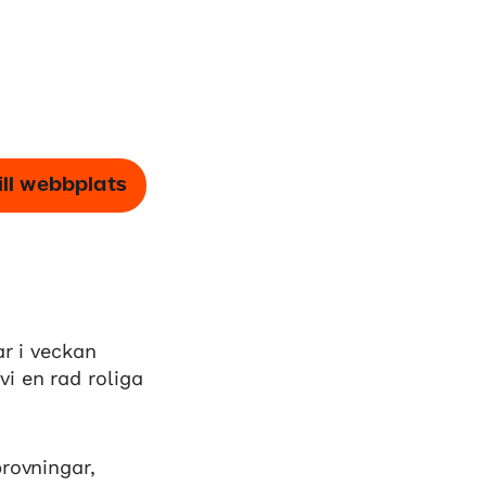
ill webbplats
ar i veckan
i en rad roliga
rovningar,