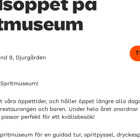
lsöppet på
itmuseum
T
and 9, Djurgården
 Spritmuseum!
t våra öppettider, och håller öppet längre alla dag
restaurangen och baren. Under hela året anordnar v
 passar perfekt för ett kvällsbesök!
pritmuseum för en guidad tur, spritpyssel, dryckesp