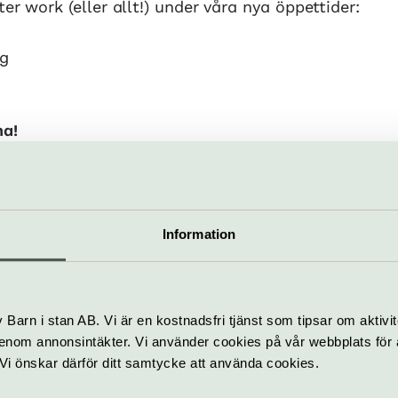
er work (eller allt!) under våra nya öppettider:
g
na!
Pris
g
Entrébiljetter
Information
Student/senior: 140 kr
Ungdomar 15-18 år: 95 kr
Barn under 14 år: Gratis
Ordinarie: 190 kr
Barn i stan AB. Vi är en kostnadsfri tjänst som tipsar om aktivit
Hitta hit
nom annonsintäkter. Vi använder cookies på vår webbplats för att
k. Vi önskar därför ditt samtycke att använda cookies.
Tunnelbana: Station Karla
mper
därifrån 10 minuters prom