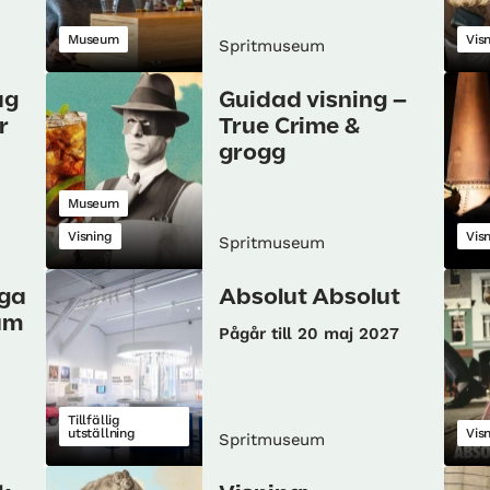
Museum
Vis
Spritmuseum
ag
Guidad visning –
r
True Crime &
grogg
Museum
Visning
Vis
Spritmuseum
nga
Absolut Absolut
um
Pågår till 20 maj 2027
Tillfällig
utställning
Vis
Spritmuseum