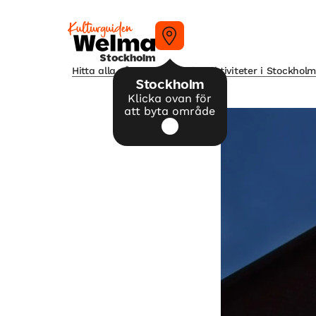
Stockholm
Hitta alla våra tips på kulturaktiviteter i Stockhol
Stockholm
Klicka ovan för
att byta område