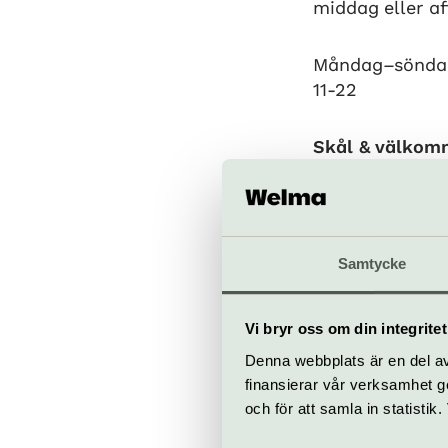
middag eller aft
Måndag–sönda
11-22
Skål & välkom
När
Måndag-sönda
Samtycke
Vi bryr oss om din integritet
Denna webbplats är en del av 
Bra att veta
finansierar vår verksamhet ge
och för att samla in statisti
Kafé
Hiss och ra