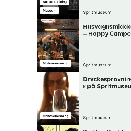
Basutställning
Museum
Spritmuseum
Husvagnsmidd
– Happy Campe
Matevenemang
Spritmuseum
Dryckesprovni
r på Spritmuse
Matevenemang
Spritmuseum