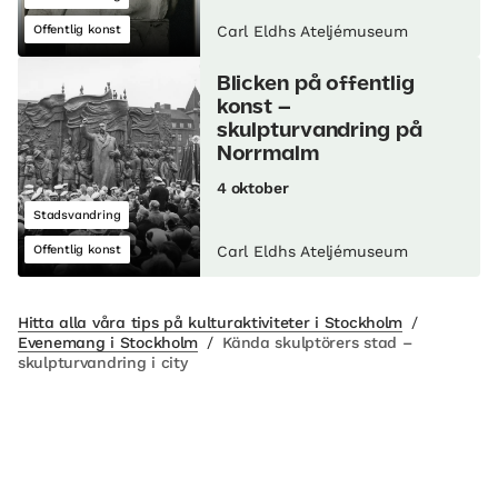
Offentlig konst
Carl Eldhs Ateljémuseum
Blicken på offentlig
konst –
skulpturvandring på
Norrmalm
4 oktober
Stadsvandring
Offentlig konst
Carl Eldhs Ateljémuseum
Hitta alla våra tips på kulturaktiviteter i Stockholm
/
Evenemang i Stockholm
/
Kända skulptörers stad –
skulpturvandring i city