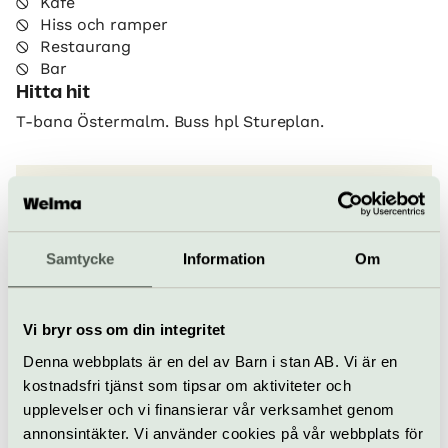
Kafé
Hiss och ramper
Restaurang
Bar
Hitta hit
T-bana Östermalm. Buss hpl Stureplan.
Carl Eldhs Ateljémuseum
Eldhs fontän, Grev Turegatan 2
www.eldhsatelje.se
Samtycke
Information
Om
info@eldhsatelje.se
08-612 65 60
Vi bryr oss om din integritet
Köp biljett
Denna webbplats är en del av Barn i stan AB. Vi är en
kostnadsfri tjänst som tipsar om aktiviteter och
upplevelser och vi finansierar vår verksamhet genom
Allt som händer – Carl
annonsintäkter. Vi använder cookies på vår webbplats för