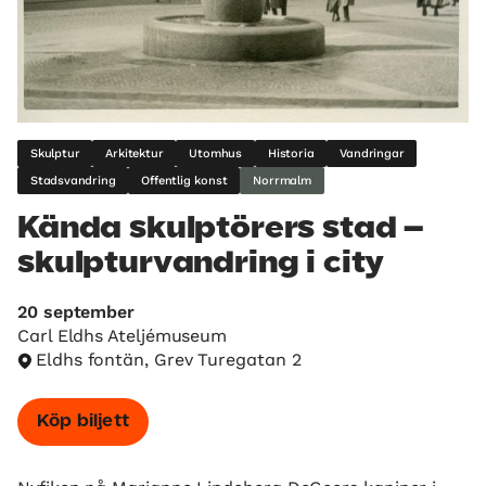
Skulptur
Arkitektur
Utomhus
Historia
Vandringar
Stadsvandring
Offentlig konst
Norrmalm
Kända skulptörers stad –
skulpturvandring i city
20 september
Carl Eldhs Ateljémuseum
Eldhs fontän, Grev Turegatan 2
Köp biljett