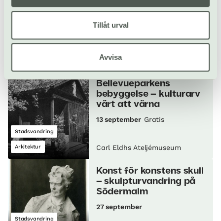
skulpturvandring på
Östermalm
Tillåt urval
13 september
Stadsvandring
Avvisa
Offentlig konst
Carl Eldhs Ateljémuseum
Bellevueparkens
bebyggelse – kulturarv
värt att värna
13 september
Gratis
Stadsvandring
Arkitektur
Carl Eldhs Ateljémuseum
Konst för konstens skull
– skulpturvandring på
Södermalm
27 september
Stadsvandring