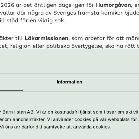
 2026 är det äntligen dags igen för
Humorgåvan
, 
vällar där några av Sveriges främsta komiker bjude
ill stöd för en viktig sak.
äkter till
Läkarmissionen
, som arbetar för att män
et, religion eller politiska övertygelse, ska ha rätt t
värld.
Pris
Information
19:30
Pris 455 kr
Hitta hit
T-bana eller pendel till Od
Barn i stan AB. Vi är en kostnadsfri tjänst som tipsar om aktivit
mper
nom annonsintäkter. Vi använder cookies på vår webbplats för att
k. Vi önskar därför ditt samtycke att använda cookies.