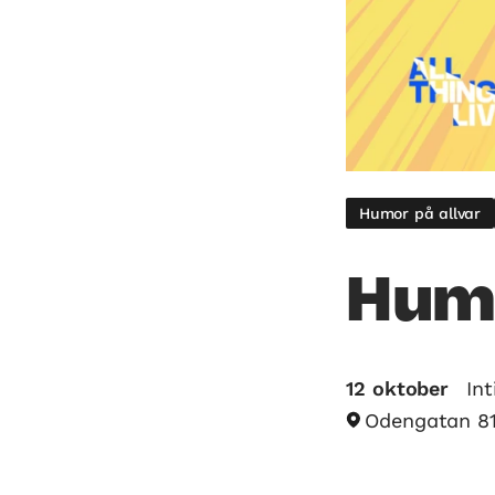
Humor på allvar
Hum
12 oktober
In
Odengatan 81