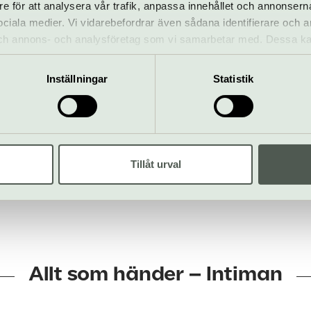
re för att analysera vår trafik, anpassa innehållet och annonsern
 sociala medier. Vi vidarebefordrar även sådana identifierare och 
 och annons- och analysföretag som vi samarbetar med. Dessa ka
mation som du har tillhandahållit eller som de har samlat in när
Inställningar
Statistik
81, Vasastan
info@intiman.se
.se
0771 – 13 43 00
tt
Tillåt urval
Allt som händer – Intiman