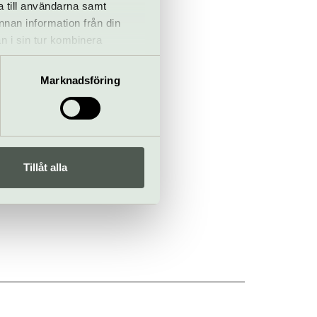
a till användarna samt
annan information från din
n i sin tur kombinera
 du har använt deras tjänster.
Marknadsföring
Tillåt alla