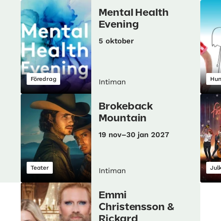
Mental Health
Evening
5 oktober
Föredrag
Hu
Intiman
Brokeback
Mountain
19 nov–30 jan 2027
Teater
Jul
Intiman
Emmi
Christensson &
Rickard