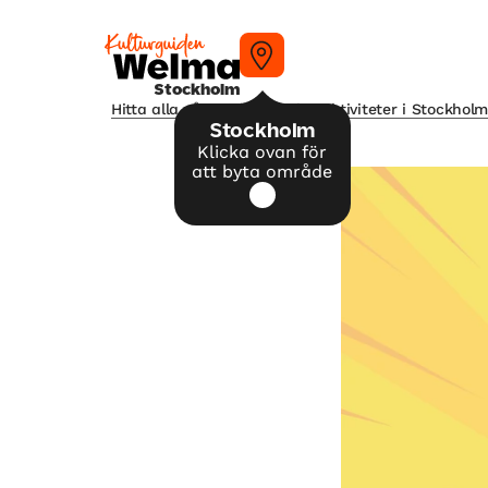
Stockholm
Hitta alla våra tips på kulturaktiviteter i Stockhol
Stockholm
Klicka ovan för
att byta område