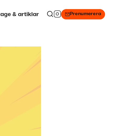
Prenumerera
age & artiklar