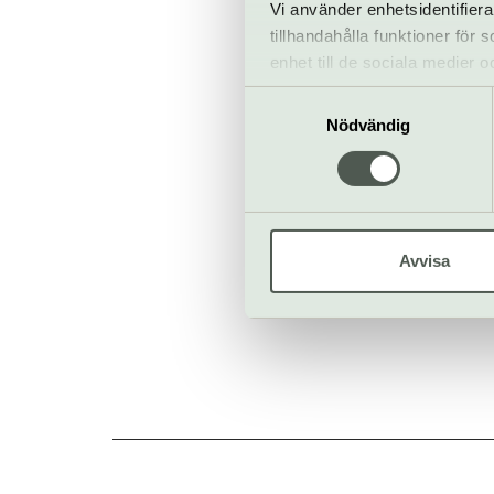
Vi använder enhetsidentifiera
tillhandahålla funktioner för
enhet till de sociala medier
informationen med annan infor
Samtyckesval
Intiman
Nödvändig
Odengatan 
www.intiman
Köp bilje
Avvisa