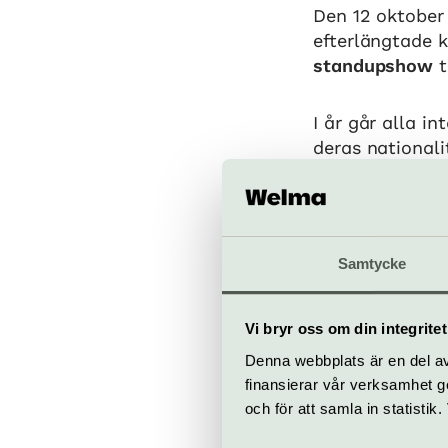
Den 12 oktober
efterlängtade k
standupshow
t
I år går alla int
deras nationalit
liv i en hållbar 
När
Samtycke
Måndag 12 okt 
Bra att veta
Vi bryr oss om din integritet
Kafé
Denna webbplats är en del av 
Hiss och ra
finansierar vår verksamhet ge
Restaurang
och för att samla in statisti
Bar