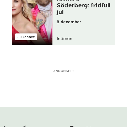
Söderberg: fridfull
jul
9 december
Julkonsert
Intiman
ANNONSER: