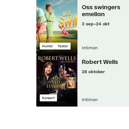
Oss swingers
emellan
3 sep–24 okt
Humor
Teater
Intiman
Robert Wells
28 oktober
Konsert
Intiman