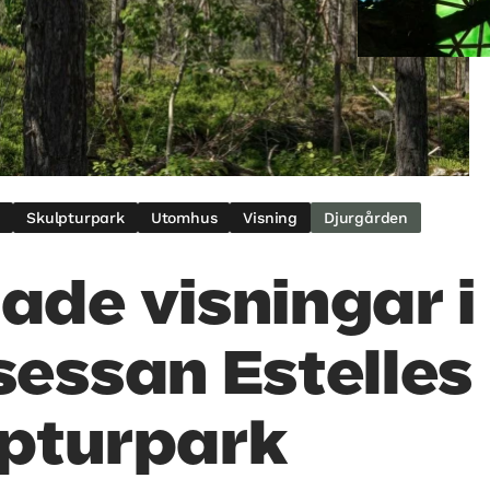
r
Skulpturpark
Utomhus
Visning
Djurgården
ade visningar i
sessan Estelles
pturpark