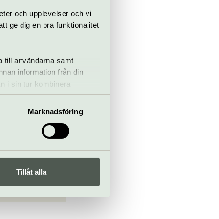
eter och upplevelser och vi
 ge dig en bra funktionalitet
a till användarna samt
annan information från din
n i sin tur kombinera
 du har använt deras tjänster.
Marknadsföring
Tillåt alla