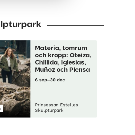
ulpturpark
Materia, tomrum
och kropp: Oteiza,
Chillida, Iglesias,
Muñoz och Plensa
6 sep–30 dec
Prinsessan Estelles
m
Skulpturpark