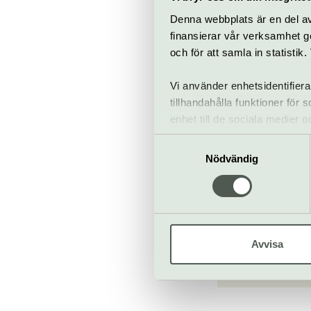
Kafé
Denna webbplats är en del av 
Hiss och ra
finansierar vår verksamhet ge
Restaurang
och för att samla in statisti
Bar
Vi använder enhetsidentifiera
tillhandahålla funktioner för
enhet till de sociala medier
informationen med annan infor
Samtyckesval
Prinsessa
Nödvändig
Kungliga D
www.preks.s
Avvisa
Till web