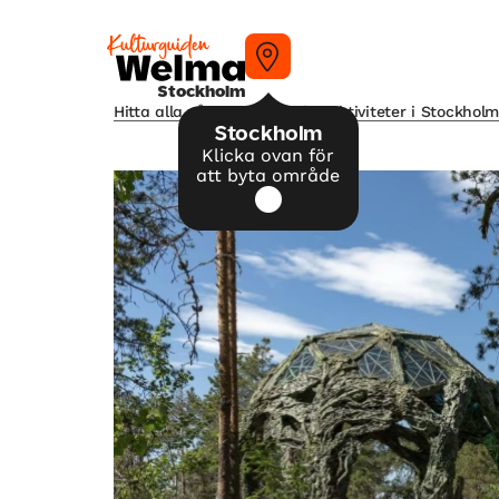
Stockholm
Hitta alla våra tips på kulturaktiviteter i Stockhol
Stockholm
Klicka ovan för
att byta område