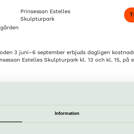
Prinsessan Estelles
T
Skulpturpark
rgården
ioden 3 juni–6 september erbjuds dagligen kostnad
insessan Estelles Skulpturpark kl. 13 och kl. 15, på 
r vid PREKS informationskiosk i korsningen F.A. L
 väg. Ingen föranmälan krävs.
Information
Pris
mber, 2026
Fri entré
Hitta hit