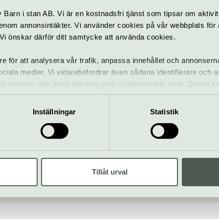
Se karta över området
Barn i stan AB. Vi är en kostnadsfri tjänst som tipsar om aktivit
mper
nom annonsintäkter. Vi använder cookies på vår webbplats för att
k. Vi önskar därför ditt samtycke att använda cookies.
re för att analysera vår trafik, anpassa innehållet och annonsern
 sociala medier. Vi vidarebefordrar även sådana identifierare och 
 och annons- och analysföretag som vi samarbetar med. Dessa ka
mation som du har tillhandahållit eller som de har samlat in när
n Estelles Skulpturpark
Inställningar
Statistik
jurgården
info@preks.se
e
Tillåt urval
bplats