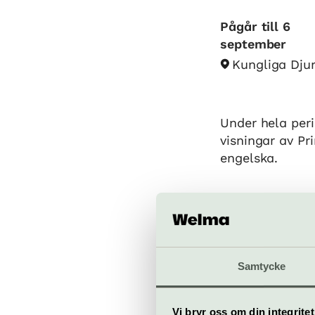
Pågår till 6
september
Kungliga Dju
Under hela per
visningar av Pr
engelska.
Samlingsplats ä
och de Besches
Samtycke
När
3 juni–6 septe
Bra att veta
Vi bryr oss om din integritet