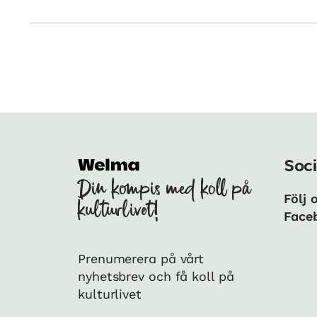
Soci
Din kompis med koll på
Följ 
kulturlivet!
Face
Prenumerera på vårt
nyhetsbrev och få koll på
kulturlivet