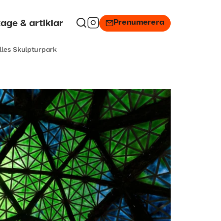
Prenumerera
age & artiklar
lles Skulpturpark