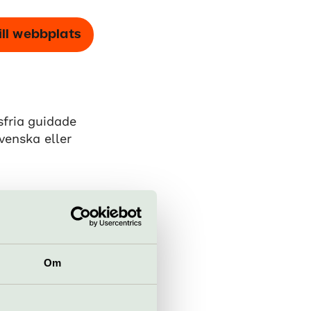
ill webbplats
sfria guidade
svenska eller
idströmers väg
Om