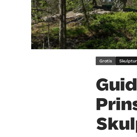
Gratis
Skulptu
Guid
Prin
Skul