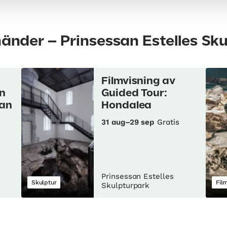
händer – Prinsessan Estelles Sk
Filmvisning av
n
Guided Tour:
san
Hondalea
31 aug–29 sep
Gratis
Prinsessan Estelles
Skulptur
Fil
Skulpturpark