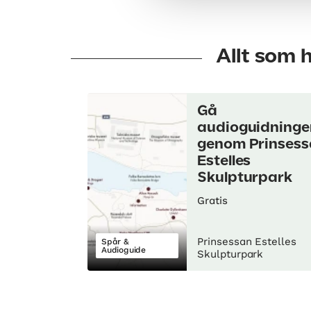
Allt som 
Gå
audioguidninge
genom Prinses
Estelles
Skulpturpark
Gratis
Prinsessan Estelles
Spår &
Audioguide
Skulpturpark