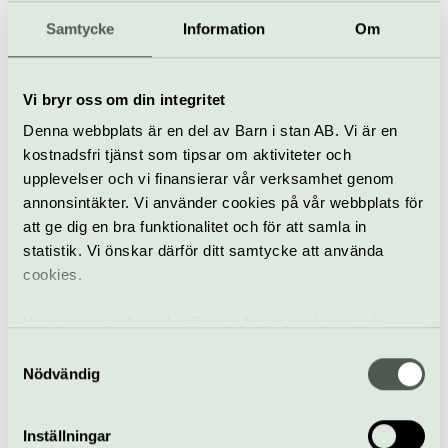
Så tuktas en argbigga
Samtycke
Information
Om
5 sep 2025–24 nov
Vi bryr oss om din integritet
Denna webbplats är en del av Barn i stan AB. Vi är en
Teater
Dramaten
kostnadsfri tjänst som tipsar om aktiviteter och
upplevelser och vi finansierar vår verksamhet genom
Misantropen
annonsintäkter. Vi använder cookies på vår webbplats för
26 mar–24 okt
att ge dig en bra funktionalitet och för att samla in
statistik. Vi önskar därför ditt samtycke att använda
cookies.
Teater
Dramaten
Vi använder enhetsidentifierare för att analysera vår
trafik, anpassa innehållet och annonserna till användarna
Samtyckesval
Solaris
samt tillhandahålla funktioner för sociala medier. Vi
Nödvändig
16 apr–15 okt
vidarebefordrar även sådana identifierare och annan
information från din enhet till de sociala medier och
Inställningar
annons- och analysföretag som vi samarbetar med.