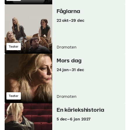
Fåglarna
22 okt–29 dec
Teater
Dramaten
Mors dag
24 jan–31 dec
Teater
Dramaten
En kärlekshistoria
5 dec–6 jan 2027