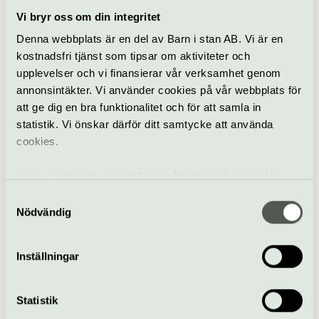
Allt som händer –
Vi bryr oss om din integritet
Ekonomiska museet
Denna webbplats är en del av Barn i stan AB. Vi är en
kostnadsfri tjänst som tipsar om aktiviteter och
upplevelser och vi finansierar vår verksamhet genom
PENGAR! – Hur har de
annonsintäkter. Vi använder cookies på vår webbplats för
förändrat samhället
att ge dig en bra funktionalitet och för att samla in
och människors liv?
statistik. Vi önskar därför ditt samtycke att använda
cookies.
Basutställning
Ekonomiska museet
Vi använder enhetsidentifierare för att analysera vår
trafik, anpassa innehållet och annonserna till användarna
Samtyckesval
Vad är pengar?
samt tillhandahålla funktioner för sociala medier. Vi
Nödvändig
9 september
vidarebefordrar även sådana identifierare och annan
information från din enhet till de sociala medier och
Inställningar
annons- och analysföretag som vi samarbetar med.
Dessa kan i sin tur kombinera informationen med annan
Föredrag
Ekonomiska museet
information som du har tillhandahållit eller som de har
Statistik
samlat in när du har använt deras tjänster.