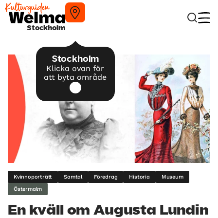
Stockholm
Stockholm
Klicka ovan för
att byta område
Kvinnoporträtt
Samtal
Föredrag
Historia
Museum
Östermalm
En kväll om Augusta Lundin