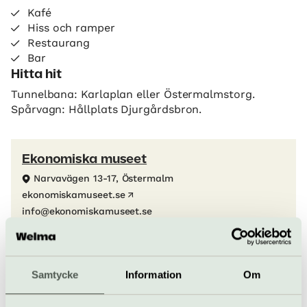
Kafé
Hiss och ramper
Restaurang
Bar
Hitta hit
Tunnelbana: Karlaplan eller Östermalmstorg.
Spårvagn: Hållplats Djurgårdsbron.
Ekonomiska museet
Narvavägen 13-17, Östermalm
ekonomiskamuseet.se
info@ekonomiskamuseet.se
08-519 556 20
Köp biljett
Samtycke
Information
Om