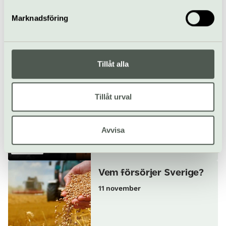
Valet, ekonomin och
omvärlden
Marknadsföring
23 september
Gratis
Föredrag
Ekonomiska museet
Tillåt alla
En kväll om Sofia
Tillåt urval
Gumaelius
4 november
Avvisa
Föredrag
Ekonomiska museet
Vem försörjer Sverige?
11 november