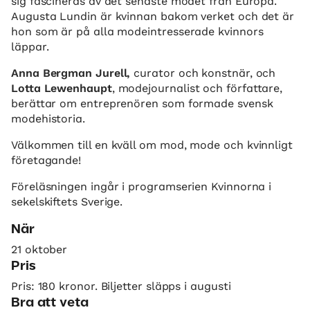
sig fascineras av det senaste modet från Europa.
Augusta Lundin är kvinnan bakom verket och det är
hon som är på alla modeintresserade kvinnors
läppar.
Anna Bergman Jurell,
curator och konstnär, och
Lotta Lewenhaupt
, modejournalist och författare,
berättar om entreprenören som formade svensk
modehistoria.
Välkommen till en kväll om mod, mode och kvinnligt
företagande!
Föreläsningen ingår i programserien Kvinnorna i
sekelskiftets Sverige.
När
21 oktober
Pris
Pris: 180 kronor. Biljetter släpps i augusti
Bra att veta