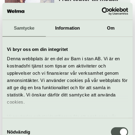
hantverket bakom
illusionen
18 augusti
Samtycke
Information
Om
Visning
Drottningholms Slottsteater
Vi bryr oss om din integritet
San Giovanni Battista
Denna webbplats är en del av Barn i stan AB. Vi är en
22–23 augusti
kostnadsfri tjänst som tipsar om aktiviteter och
upplevelser och vi finansierar vår verksamhet genom
annonsintäkter. Vi använder cookies på vår webbplats för
att ge dig en bra funktionalitet och för att samla in
Klassiskt
Drottningholms Slottsteater
statistik. Vi önskar därför ditt samtycke att använda
cookies.
1700-talet på catwalken
— visning & mingel
Vi använder enhetsidentifierare för att analysera vår
29 augusti
trafik, anpassa innehållet och annonserna till användarna
Samtyckesval
samt tillhandahålla funktioner för sociala medier. Vi
Nödvändig