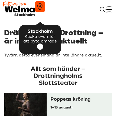
Stockholm
Stockholm
Dräkter för en Drottning –
Klicka ovan för
är inte längre aktuellt
att byta område
Tyvärr, detta evenemang är inte längre aktuellt.
Allt som händer –
Drottningholms
Slottsteater
Poppeas kröning
1–15 augusti