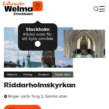
Stockholm
Stockholm
Klicka ovan för
att byta område
Historia
Visning
Museum
Gamla Stan
Riddarholmskyrkan
Birger Jarls Torg 2, Gamla stan