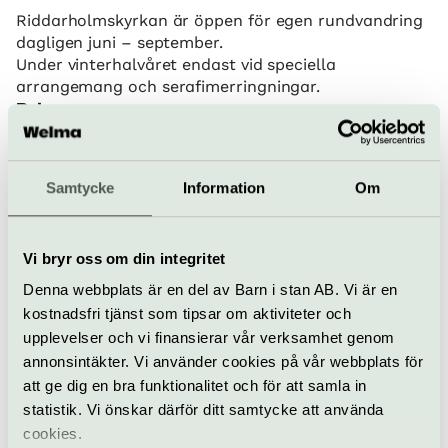
Riddarholmskyrkan är öppen för egen rundvandring
dagligen juni – september.
Under vinterhalvåret endast vid speciella
arrangemang och serafimerringningar.
Pris
Se aktuella biljettpriser på kungligaslotten.se
Bra att veta
Samtycke
Information
Om
Kafé
Hiss och ramper
Restaurang
Bar
Vi bryr oss om din integritet
Hitta hit
Denna webbplats är en del av Barn i stan AB. Vi är en
T-bana Gamla Stan och kort promenad till
kostnadsfri tjänst som tipsar om aktiviteter och
Riddarholmen. Bussar till Riddarhustorget.
upplevelser och vi finansierar vår verksamhet genom
annonsintäkter. Vi använder cookies på vår webbplats för
att ge dig en bra funktionalitet och för att samla in
Birger Jarls Torg 2, Gamla stan
statistik. Vi önskar därför ditt samtycke att använda
www.kungligaslotten.se
cookies.