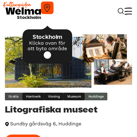
Stockholm
Stockholm
Klicka ovan för
att byta område
Gratis
Hantverk
Visning
Museum
Huddinge
Litografiska museet
Sundby gårdsväg 6, Huddinge