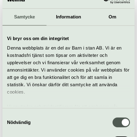
trycka från sten kan gå på museets kurser som hålls
varje termin. Större upplagor av litografier trycks i
den unika stoppcylinderpressen Johanna från 1897.
Samtycke
Information
Om
Museets samlingar
av äldre litografiskt tryck är till
stor del digitaliserad och sökbar i en databas.
Vi bryr oss om din integritet
När
Denna webbplats är en del av Barn i stan AB. Vi är en
kostnadsfri tjänst som tipsar om aktiviteter och
Museet är öppet tisdag–fredag samt söndag kl. 12-
15.
upplevelser och vi finansierar vår verksamhet genom
annonsintäkter. Vi använder cookies på vår webbplats för
Pris
att ge dig en bra funktionalitet och för att samla in
Fri entré
statistik. Vi önskar därför ditt samtycke att använda
Bra att veta
cookies.
Kafé
Hiss och ramper
Vi använder enhetsidentifierare för att analysera vår
Restaurang
trafik, anpassa innehållet och annonserna till användarna
Bar
Samtyckesval
samt tillhandahålla funktioner för sociala medier. Vi
Nödvändig
Hitta hit
vidarebefordrar även sådana identifierare och annan
Med allmänna kommunikationer åker man med
information från din enhet till de sociala medier och