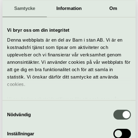
beställningsverksamhet till konferenser.
Samtycke
Information
Om
Restaurangen är ett fullvärdigt kök med fullständiga
rättigheter. Fika säljs oftast i samband med
föreställningar.
Vi bryr oss om din integritet
Vi är partipolitiskt och religiöst obundna och vår
Denna webbplats är en del av Barn i stan AB. Vi är en
verksamhet bygger helt och hållet på principerna
kostnadsfri tjänst som tipsar om aktiviteter och
om jämlikhet, jämställdhet och allas lika värde.
upplevelser och vi finansierar vår verksamhet genom
annonsintäkter. Vi använder cookies på vår webbplats för
När
att ge dig en bra funktionalitet och för att samla in
Se respektive evenemang
statistik. Vi önskar därför ditt samtycke att använda
Pris
cookies.
Se respektive evenemang
Bra att veta
Vi använder enhetsidentifierare för att analysera vår
Kafé
trafik, anpassa innehållet och annonserna till användarna
Samtyckesval
Hiss och ramper
samt tillhandahålla funktioner för sociala medier. Vi
Nödvändig
Restaurang
vidarebefordrar även sådana identifierare och annan
Bar
information från din enhet till de sociala medier och
Inställningar
Hitta hit
annons- och analysföretag som vi samarbetar med.