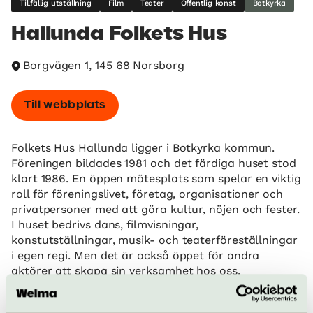
Tillfällig utställning
Film
Teater
Offentlig konst
Botkyrka
Hallunda Folkets Hus
Borgvägen 1, 145 68 Norsborg
Till webbplats
Folkets Hus Hallunda ligger i Botkyrka kommun.
Föreningen bildades 1981 och det färdiga huset stod
klart 1986. En öppen mötesplats som spelar en viktig
roll för föreningslivet, företag, organisationer och
privatpersoner med att göra kultur, nöjen och fester.
I huset bedrivs dans, filmvisningar,
konstutställningar, musik- och teaterföreställningar
i egen regi. Men det är också öppet för andra
aktörer att skapa sin verksamhet hos oss.
Föreningen bedriver egen restaurang, Frejas Kök, där
vi serverar dagens lunch men också