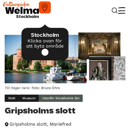
Stockholm
Stockholm
Klicka ovan för
att byta område
Till höger nere:
Foto: Bruno Ehrs
Slott
Museum
Utanför Stockholms län
Gripsholms slott
Gripsholms slott, Mariefred