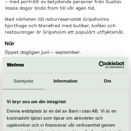
– med porträtt av betydande personer från Gustav
Vasas dagar ända fram till vår egen tid.
Med närheten till naturreservatet Gripsholms
hjorthage och Mariefred med butiker, kaféer och
restauranger är Gripsholm ett populärt utflyktsmål.
När
Öppet dagligen juni – september.
Under vintersäsongen öppet vissa helgdagar.
Pris
Ordinarie 170 kr, studerande över 18 år 150 kr, barn 7-
17 år 85 kr
Samtycke
Information
Om
Kungliga slottens årskort 500 kr
Bra att veta
Vi bryr oss om din integritet
Kafé
Hiss och ramper
Denna webbplats är en del av Barn i stan AB. Vi är en
Restaurang
kostnadsfri tjänst som tipsar om aktiviteter och
Bar
upplevelser och vi finansierar vår verksamhet genom
Hitta hit