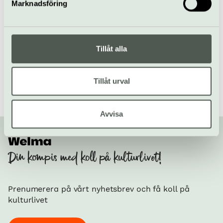
Till webbplats
Marknadsföring
Hitta alla våra tips på kulturaktiviteter i Stockholm
/
Tillåt alla
Besöksmål i Stockholm
/
Botkyrka konsthall
Tillåt urval
Avvisa
Din kompis med koll på kulturlivet!
Prenumerera på vårt nyhetsbrev och få koll på
kulturlivet