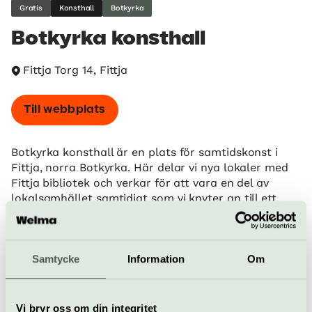
Gratis
Konsthall
Botkyrka
Botkyrka konsthall
Fittja Torg 14, Fittja
Till webbplats
Botkyrka konsthall är en plats för samtidskonst i
Fittja, norra Botkyrka. Här delar vi nya lokaler med
Fittja bibliotek och verkar för att vara en del av
lokalsamhället samtidigt som vi knyter an till ett
större konstfält.
Vi vill inspirera alla att närma sig samtidskonstens
många uttryck. I vårt program hittar du
Samtycke
Information
Om
utställningar, visningar, samtal, konst i det offentliga
rummet och mycket mer!
Vi bryr oss om din integritet