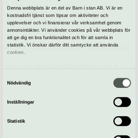
När
Denna webbplats är en del av Barn i stan AB. Vi är en
Tis 12-19, ons 12-18, tor 12-19, fre 11-17, lör 12-16
kostnadsfri tjänst som tipsar om aktiviteter och
Pris
upplevelser och vi finansierar vår verksamhet genom
Fri entré
annonsintäkter. Vi använder cookies på vår webbplats för
Bra att veta
att ge dig en bra funktionalitet och för att samla in
Kafé
statistik. Vi önskar därför ditt samtycke att använda
Hiss och ramper
cookies.
Restaurang
Bar
Vi använder enhetsidentifierare för att analysera vår
Hitta hit
trafik, anpassa innehållet och annonserna till användarna
Samtyckesval
Tunnelbanestation Fittja
samt tillhandahålla funktioner för sociala medier. Vi
Nödvändig
vidarebefordrar även sådana identifierare och annan
information från din enhet till de sociala medier och
Fittja Torg 14, Fittja
Inställningar
annons- och analysföretag som vi samarbetar med.
botkyrkakonsthall.se
Dessa kan i sin tur kombinera informationen med annan
botkyrkakonsthall@botkyrka.se
information som du har tillhandahållit eller som de har
Statistik
072 – 596 62 84
samlat in när du har använt deras tjänster.