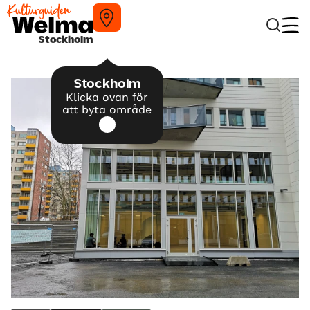
Stockholm
Stockholm
Klicka ovan för
att byta område