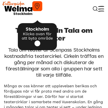
Stockholm
Stockholm
Teatercirkeln Tala om
Klicka ovan för
teater
att byta område
Tala om teater är Scenpass Stockholms
kostnadsfria teatercirkel. Cirkeln träffas en
gång per månad och diskuterar de
föreställningar som alla i gruppen har sett
till varje tillfälle.
Många av oss känner att upplevelsen berikas och
fördjupas när vi får prata med andra om de
föreställningar vi ser. Därför har vi startat
teatercirklar i samarbete med Vuxenskolan. En gång
i månaden talar vi om teater vi sett – under ledning