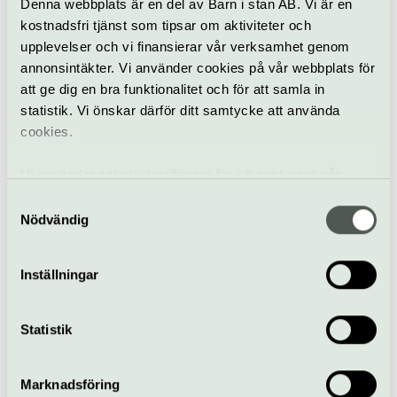
Denna webbplats är en del av Barn i stan AB. Vi är en
kostnadsfri tjänst som tipsar om aktiviteter och
Bakom kulisserna på
ett världsarv
upplevelser och vi finansierar vår verksamhet genom
annonsintäkter. Vi använder cookies på vår webbplats för
att ge dig en bra funktionalitet och för att samla in
statistik. Vi önskar därför ditt samtycke att använda
cookies.
Vi använder enhetsidentifierare för att analysera vår
trafik, anpassa innehållet och annonserna till användarna
Samtyckesval
samt tillhandahålla funktioner för sociala medier. Vi
Nödvändig
Ännu fler operor
vidarebefordrar även sådana identifierare och annan
hittar du här!
information från din enhet till de sociala medier och
Inställningar
annons- och analysföretag som vi samarbetar med.
Dessa kan i sin tur kombinera informationen med annan
information som du har tillhandahållit eller som de har
Statistik
Mer teater och dans
samlat in när du har använt deras tjänster.
Marknadsföring
Ta mig till startsidan