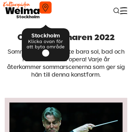
Stockholm
Stockholm
Operasommaren 2022
Klicka ovan för
att byta område
Sommaren betyder inte bara sol, bad och
rosé utan också opera! Varje år
återkommer sommarscenerna som ger sig
hän till denna konstform.