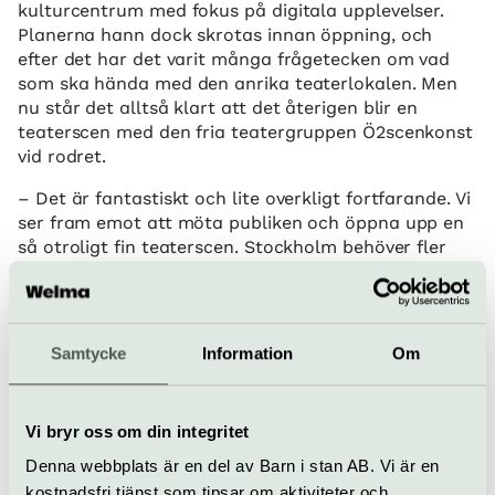
kulturcentrum med fokus på digitala upplevelser.
Planerna hann dock skrotas innan öppning, och
efter det har det varit många frågetecken om vad
som ska hända med den anrika teaterlokalen. Men
nu står det alltså klart att det återigen blir en
teaterscen med den fria teatergruppen Ö2scenkonst
vid rodret.
– Det är fantastiskt och lite overkligt fortfarande. Vi
ser fram emot att möta publiken och öppna upp en
så otroligt fin teaterscen. Stockholm behöver fler
scenrum och det känns bra att öppna upp scener i
stället för att de stängs ner en efter en. Vi på
Ö2scenkonst brinner för den fria scenkonsten, att
bevara scenrum och möta publiken. Vi vill ha en stad
Samtycke
Information
Om
med kultur, säger Teresia Pettersson, teaterchef på
Ö2scenkonst.
Vi bryr oss om din integritet
Stockholm behöver fler
Denna webbplats är en del av Barn i stan AB. Vi är en
scenrum och det känns bra
kostnadsfri tjänst som tipsar om aktiviteter och