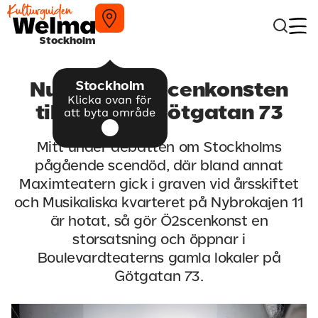
Stockholm
Stockholm
Nu kommer scenkonsten
Klicka ovan för
tillbaka till Götgatan 73
att byta område
Mitt under debatten om Stockholms
pågående scendöd, där bland annat
Maximteatern gick i graven vid årsskiftet
och Musikaliska kvarteret på Nybrokajen 11
är hotat, så gör Ö2scenkonst en
storsatsning och öppnar i
Boulevardteaterns gamla lokaler på
Götgatan 73.