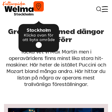
Stockholm
Stockholm
Greatest hits med dängor
Klicka ovan för
från förr
att byta område
Tacka vet vi Max Martin men i
operavärldens finns minst lika stora hit-
maskiner. Här heter de istället Puccini och
Mozart bland många andra. Här hittar du
listan på några av operans mest
trallvänliga föreställningar.