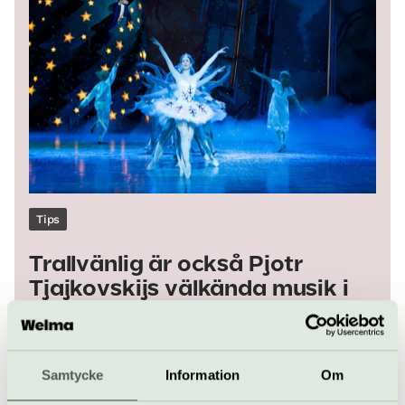
Tips
Trallvänlig är också Pjotr
Tjajkovskijs välkända musik i
Nötknäpparen – som i jul
äntligen är tillbaka på Operan
Samtycke
Information
Om