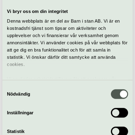
Lista
Vi bryr oss om din integritet
Denna webbplats är en del av Barn i stan AB. Vi är en
kostnadsfri tjänst som tipsar om aktiviteter och
upplevelser och vi finansierar vår verksamhet genom
Jubileumsårets
annonsintäkter. Vi använder cookies på vår webbplats för
konsertutbud
att ge dig en bra funktionalitet och för att samla in
statistik. Vi önskar därför ditt samtycke att använda
cookies.
Lista
Vi använder enhetsidentifierare för att analysera vår
trafik, anpassa innehållet och annonserna till användarna
Samtyckesval
samt tillhandahålla funktioner för sociala medier. Vi
Nödvändig
vidarebefordrar även sådana identifierare och annan
information från din enhet till de sociala medier och
Inställningar
annons- och analysföretag som vi samarbetar med.
Tyll och tåspets
Dessa kan i sin tur kombinera informationen med annan
information som du har tillhandahållit eller som de har
Statistik