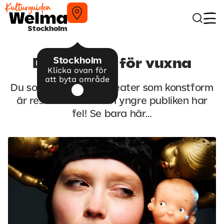
Stockholm
Stockholm
Dockteater för vuxna
Klicka ovan för
att byta område
Du som tror att dockteater som konstform
är reserverat för den yngre publiken har
fel! Se bara här…