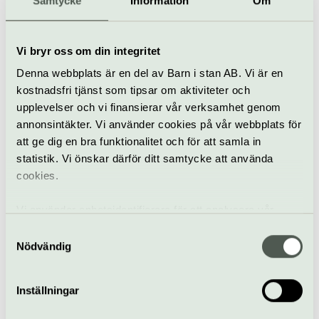
Samtycke
Information
Om
Dockteater
Marionetteatern: Dead as a Dodo
Vi bryr oss om din integritet
22–23 augusti
Denna webbplats är en del av Barn i stan AB. Vi är en
Dead as a Dodo är en visuellt slående och musikalisk
kostnadsfri tjänst som tipsar om aktiviteter och
berättelse om vänskap, överlevnad och den sköra gränsen
upplevelser och vi finansierar vår verksamhet genom
mellan liv och död.
annonsintäkter. Vi använder cookies på vår webbplats för
Kulturhuset Stadsteatern | Norrmalm
att ge dig en bra funktionalitet och för att samla in
statistik. Vi önskar därför ditt samtycke att använda
cookies.
Vi använder enhetsidentifierare för att analysera vår
trafik, anpassa innehållet och annonserna till användarna
Samtyckesval
samt tillhandahålla funktioner för sociala medier. Vi
Nödvändig
vidarebefordrar även sådana identifierare och annan
information från din enhet till de sociala medier och
Inställningar
annons- och analysföretag som vi samarbetar med.
Dockteater
Dessa kan i sin tur kombinera informationen med annan