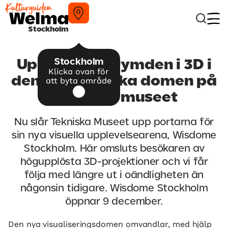
Stockholm
Stockholm
Upplev yttre rymden i 3D i
Klicka ovan för
den nya sfäriska domen på
att byta område
Tekniska museet
Nu slår Tekniska Museet upp portarna för
sin nya visuella upplevelsearena, Wisdome
Stockholm. Här omsluts besökaren av
högupplösta 3D-projektioner och vi får
följa med längre ut i oändligheten än
någonsin tidigare. Wisdome Stockholm
öppnar 9 december.
Den nya visualiseringsdomen omvandlar, med hjälp