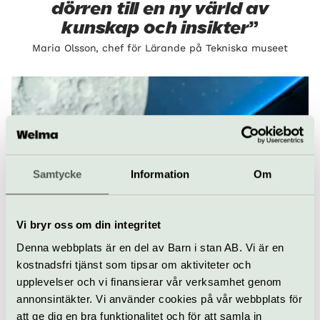
dörren till en ny värld av
kunskap och insikter
Maria Olsson, chef för Lärande på Tekniska museet
Samtycke
Information
Om
Vi bryr oss om din integritet
Denna webbplats är en del av Barn i stan AB. Vi är en
kostnadsfri tjänst som tipsar om aktiviteter och
upplevelser och vi finansierar vår verksamhet genom
Målet med Wisdome är att göra komplexa frågor om universum
både mer begripliga och roliga.
annonsintäkter. Vi använder cookies på vår webbplats för
att ge dig en bra funktionalitet och för att samla in