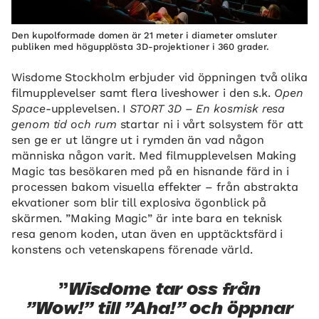
Den kupolformade domen är 21 meter i diameter omsluter
publiken med högupplösta 3D-projektioner i 360 grader.
Wisdome Stockholm erbjuder vid öppningen två olika
filmupplevelser samt flera liveshower i den s.k.
Open
Space
-upplevelsen. I
STORT 3D – En kosmisk resa
genom tid och rum
startar ni i vårt solsystem för att
sen ge er ut längre ut i rymden än vad någon
människa någon varit. Med filmupplevelsen Making
Magic tas besökaren med på en hisnande färd in i
processen bakom visuella effekter – från abstrakta
ekvationer som blir till explosiva ögonblick på
skärmen. ”Making Magic” är inte bara en teknisk
resa genom koden, utan även en upptäcktsfärd i
konstens och vetenskapens förenade värld.
Wisdome tar oss från
”Wow!” till ”Aha!” och öppnar