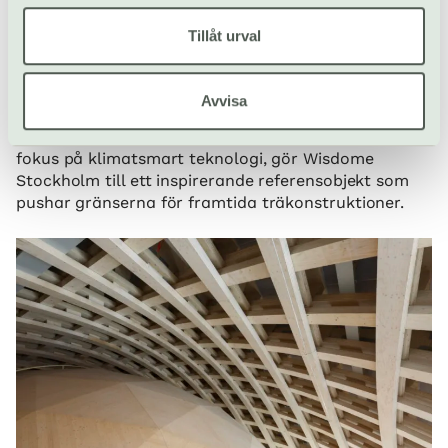
Elding Oscarson. De har designat en banbrytande
byggnad som utmanar konventioner och sätter
Tillåt urval
material och konstruktion på prov. Valet av trä som
huvudmaterial har bland annat minskat
transportbelastningen, ljudreducerat byggprocessen
Avvisa
och ger en mer behaglig miljö. Trämaterialets
centrala roll i främjandet av hållbart byggande, med
fokus på klimatsmart teknologi, gör Wisdome
Stockholm till ett inspirerande referensobjekt som
pushar gränserna för framtida träkonstruktioner.