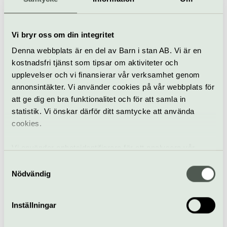
Vi bryr oss om din integritet
Denna webbplats är en del av Barn i stan AB. Vi är en
Visning
kostnadsfri tjänst som tipsar om aktiviteter och
upplevelser och vi finansierar vår verksamhet genom
Guidad visning i Absolut Absolut
annonsintäkter. Vi använder cookies på vår webbplats för
23 maj–30 aug
att ge dig en bra funktionalitet och för att samla in
statistik. Vi önskar därför ditt samtycke att använda
Följ med på en guidad visning genom annonsnostalgi och
cookies.
kreativitet i utställningen Absolut Absolut – A Spectacular
Advertising Story.
Vi använder enhetsidentifierare för att analysera vår
Spritmuseum | Djurgården
trafik, anpassa innehållet och annonserna till användarna
Samtyckesval
samt tillhandahålla funktioner för sociala medier. Vi
Nödvändig
vidarebefordrar även sådana identifierare och annan
information från din enhet till de sociala medier och
Inställningar
annons- och analysföretag som vi samarbetar med.
Dessa kan i sin tur kombinera informationen med annan