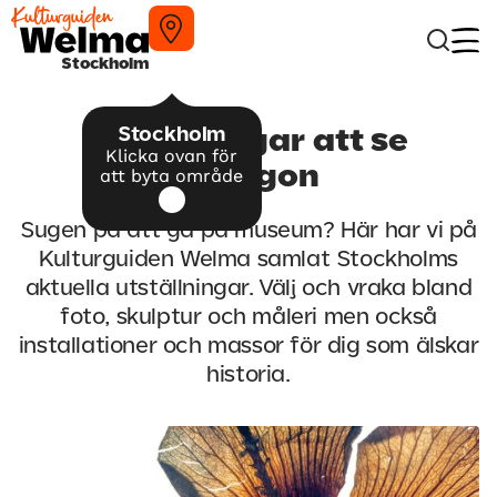
Stockholm
Stockholm
Utställningar att se
Klicka ovan för
imorgon
att byta område
Sugen på att gå på museum? Här har vi på
Kulturguiden Welma samlat Stockholms
aktuella utställningar. Välj och vraka bland
foto, skulptur och måleri men också
installationer och massor för dig som älskar
historia.