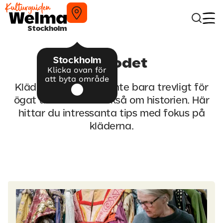
Stockholm
Stockholm
På modet
Klicka ovan för
att byta område
Kläder och mode är inte bara trevligt för
ögat utan vittnar också om historien. Här
hittar du intressanta tips med fokus på
kläderna.