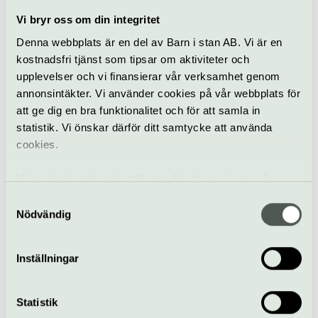
Vi bryr oss om din integritet
Denna webbplats är en del av Barn i stan AB. Vi är en
kostnadsfri tjänst som tipsar om aktiviteter och
upplevelser och vi finansierar vår verksamhet genom
En extravagant diva
annonsintäkter. Vi använder cookies på vår webbplats för
med viktigt budskap
att ge dig en bra funktionalitet och för att samla in
statistik. Vi önskar därför ditt samtycke att använda
cookies.
Fördjupande läsning
Vi använder enhetsidentifierare för att analysera vår
trafik, anpassa innehållet och annonserna till användarna
Samtyckesval
samt tillhandahålla funktioner för sociala medier. Vi
Nödvändig
vidarebefordrar även sådana identifierare och annan
Kvinnan bakom
information från din enhet till de sociala medier och
Inställningar
masken
annons- och analysföretag som vi samarbetar med.
Dessa kan i sin tur kombinera informationen med annan
information som du har tillhandahållit eller som de har
Statistik
samlat in när du har använt deras tjänster.