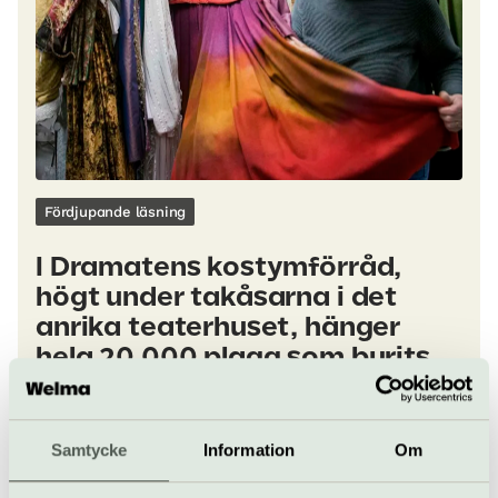
Fördjupande läsning
I Dramatens kostymförråd,
högt under takåsarna i det
anrika teaterhuset, hänger
hela 20 000 plagg som burits
av skådespelare under 110 år.
Samtycke
Information
Om
Fördjupande läsning