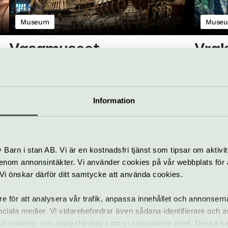
Museum
Muse
Vasamuseet
Vra
Vasa är världens bäst bevarade 1600-talsskepp,
Med VR, 
ra
till 98 % original, prytt med hundratals snidade
berättels
t.
skulpturer. Utställningar om skeppet och hennes
föremåle
Information
tid, film, audioguide, butik, restaurang m.m.
bäst. Ny 
Djurgården
Djurgård
Barn i stan AB. Vi är en kostnadsfri tjänst som tipsar om aktivit
nom annonsintäkter. Vi använder cookies på vår webbplats för att
k. Vi önskar därför ditt samtycke att använda cookies.
re för att analysera vår trafik, anpassa innehållet och annonsern
 sociala medier. Vi vidarebefordrar även sådana identifierare och 
 och annons- och analysföretag som vi samarbetar med. Dessa ka