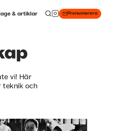
Prenumerera
age & artiklar
kap
te vi! Här
r teknik och