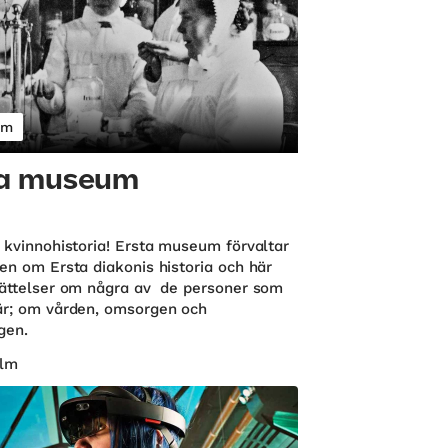
um
ta museum
v kvinnohistoria! Ersta museum förvaltar
sen om Ersta diakonis historia och här
rättelser om några av de personer som
är; om vården, omsorgen och
gen.
lm