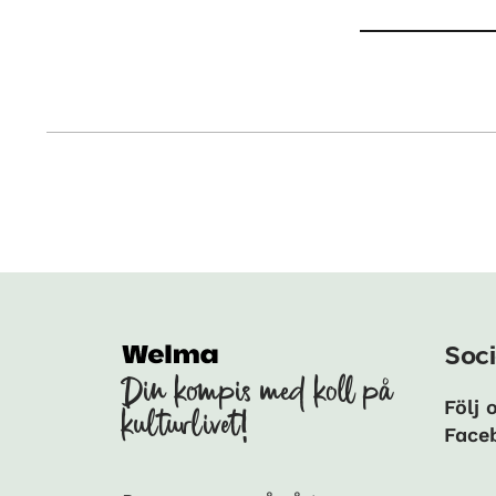
Soci
Din kompis med koll på
Följ 
kulturlivet!
Face