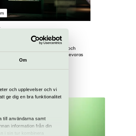
um
k
film och hologram tar museet
erna till ytan och låter vraken och
n ligga kvar på botten där de bevaras
Om
vikingautställning!
en
eter och upplevelser och vi
 ge dig en bra funktionalitet
a till användarna samt
annan information från din
n i sin tur kombinera