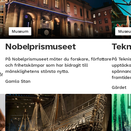
Museum
Muse
Nobelprismuseet
Tekn
På Nobelprismuseet möter du forskare, författare
På Tekni
och frihetskämpar som har bidragit till
upptäcka
mänsklighetens största nytta.
spännand
å!
framtiden
Gamla Stan
Gärdet