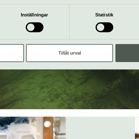
mation som du har tillhandahållit eller som de har samlat in när
Inställningar
Statistik
Tillåt urval