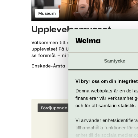
Museum
Upplevelsemuseet
Välkommen till en unik och annorlunda
upplevelse! På Upplevelsemuseet får ni inte ba
se föremål – ni får även uppleva dem på riktig
Samtycke
Enskede-Årsta
Vi bryr oss om din integritet
Denna webbplats är en del av 
finansierar vår verksamhet ge
och för att samla in statisti
Fördjupande läsning
Vi använder enhetsidentifiera
tillhandahålla funktioner för
enhet till de sociala medier