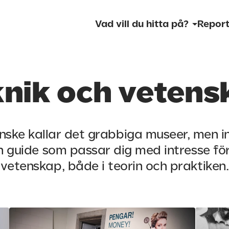
Vad vill du hitta på?
Report
knik och vetens
nske kallar det grabbiga museer, men in
n guide som passar dig med intresse fö
vetenskap, både i teorin och praktiken.