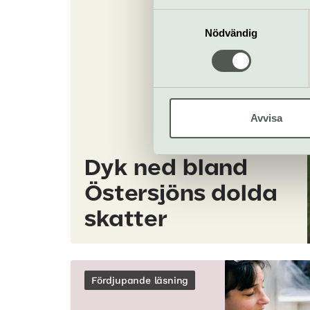
informationen med annan infor
Samtyckesval
Nödvändig
Avvisa
Dyk ned bland
Östersjöns dolda
skatter
Fördjupande läsning