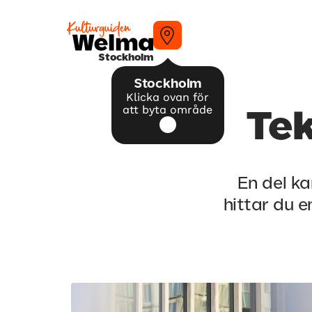
Stockholm
Stockholm
Klicka ovan för
att byta område
Te
En del ka
hittar du e