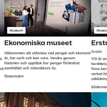
Museum
Muse
Ekonomiska museet
Ers
Gratis
Välkommen att utforska vad pengar och ekonomi
är, har varit och kan vara. Vandra genom
ya
170 år a
historien och upptäck hur pengar förändrat
berättel
samhället och människors liv.
erk
finns be
verkat h
Östermalm
utbildnin
Söderma