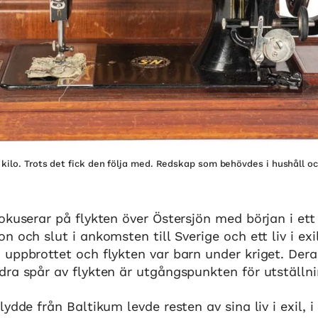
ilo. Trots det fick den följa med. Redskap som behövdes i hushåll och 
okuserar på flykten över Östersjön med början i ett
n och slut i ankomsten till Sverige och ett liv i ex
 uppbrottet och flykten var barn under kriget. Der
ra spår av flykten är utgångspunkten för utställn
ydde från Baltikum levde resten av sina liv i exil, i 