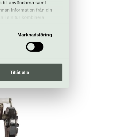
a till användarna samt
ensk historia
annan information från din
liga ting kan
n i sin tur kombinera
perspektiv på
 du har använt deras tjänster.
ågonsin på
Marknadsföring
Tillåt alla