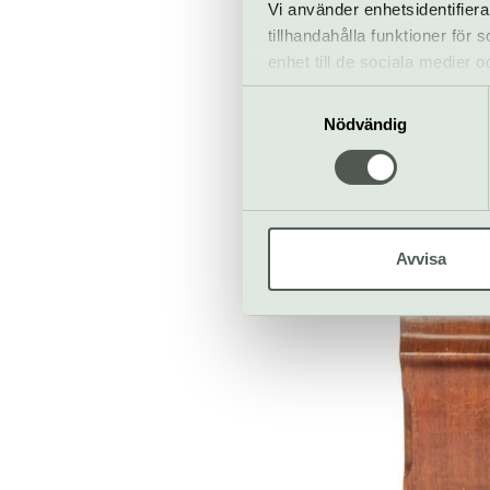
Vi använder enhetsidentifiera
– Det är starka
tillhandahålla funktioner för
som kanske int
enhet till de sociala medier
bära på starka 
informationen med annan infor
Samtyckesval
dagens situati
Nödvändig
flykt, säger Ma
Avvisa