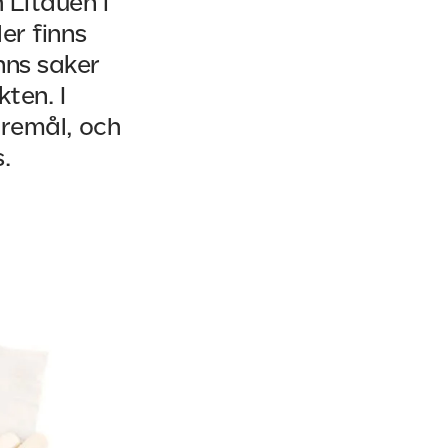
 Litauen i
er finns
nns saker
ten. I
öremål, och
.