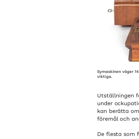
Symaskinen väger 14 k
viktiga.
Utställningen f
under ockupatio
kan berätta om
föremål och and
De flesta som fl