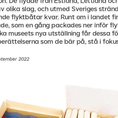
n. De flydde från Estland, Lettland och
v olika slag, och utmed Sveriges stränd
nde flyktbåtar kvar. Runt om i landet fi
de, som en gång packades ner inför flyk
ska museets nya utställning får dessa f
berättelserna som de bär på, stå i fokus
eptember 2022