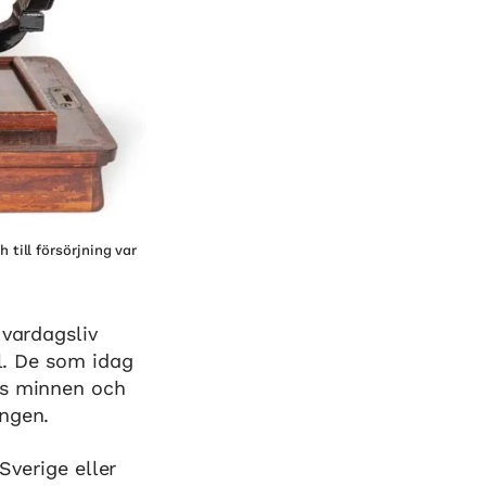
till försörjning var
 vardagsliv
il. De som idag
as minnen och
ingen.
Sverige eller