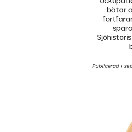
ockupatio
båtar a
fortfara
spara
Sjöhistori
Publicerad i s