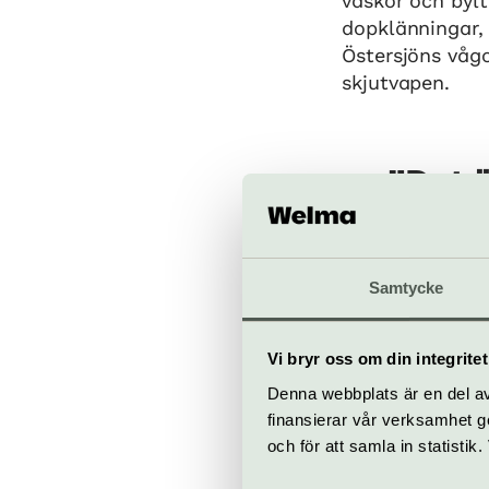
väskor och byl
dopklänningar, 
Östersjöns våg
skjutvapen.
Det 
drama
ka
Samtycke
Vi bryr oss om din integritet
Föremålen som 
Denna webbplats är en del av 
berättelser oc
finansierar vår verksamhet ge
öppnade utstä
och för att samla in statisti
med föremålen,