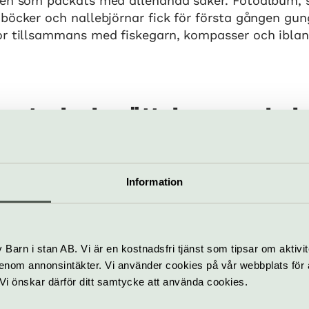
ten som packats med allehanda saker. Fotoalbum, si
böcker och nallebjörnar fick för första gången gu
or tillsammans med fiskegarn, kompasser och ibla
är starka berättelser som bel
tisk händelse i svensk histor
nske inte är så känd för mång
Information
Mats Djurberg, museichef på Sjöhistoriska museet
följde med vid flykten över Östersjön är laddade m
Barn i stan AB. Vi är en kostnadsfri tjänst som tipsar om aktivit
h minnen av personer, platser och upplevelser. Den
nom annonsintäkter. Vi använder cookies på vår webbplats för att
llningen
Flykten från Baltikum 1943–1944
på Sjöhist
k. Vi önskar därför ditt samtycke att använda cookies.
 och berättelserna som de bär på, i fokus.