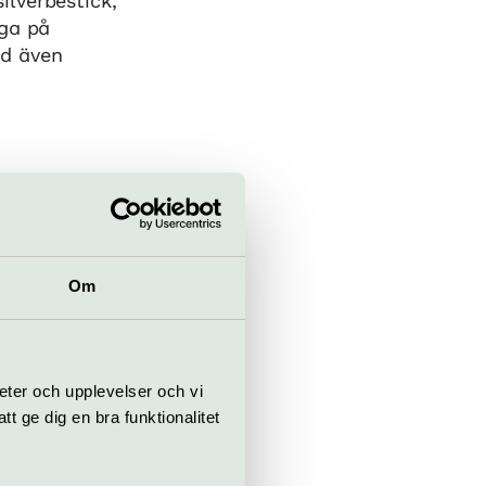
lverbestick,
nga på
nd även
yser en
ia som
a.
Om
ed känslor,
eter och upplevelser och vi
 23 september
 ge dig en bra funktionalitet
oriska museet