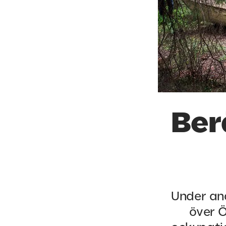
Ber
Under and
över Ö