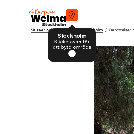
Stockholm
Museer och konsthallar i Stockholm
/
Berättelser 
Stockholm
Klicka ovan för
att byta område