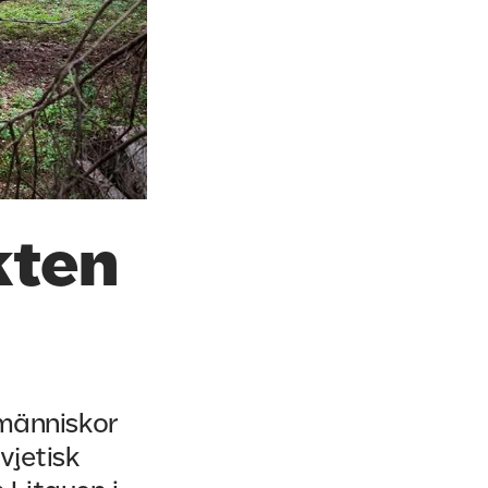
kten
 människor
vjetisk