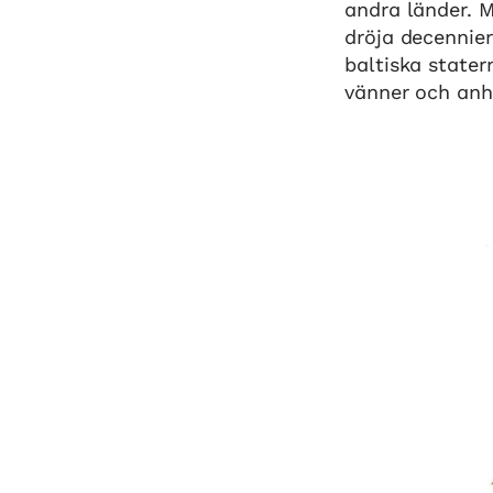
andra länder. 
dröja decennier
baltiska stater
vänner och anhö