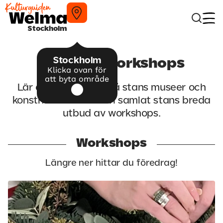
Stockholm
Stockholm
Aktuella workshops
Klicka ovan för
att byta område
Lär dig något nytt på stans museer och
konsthallar! Här har vi samlat stans breda
utbud av workshops.
Workshops
Längre ner hittar du föredrag!