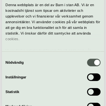
Nordiska museet | Djurgården
Denna webbplats är en del av Barn i stan AB. Vi är en
kostnadsfri tjänst som tipsar om aktiviteter och
upplevelser och vi finansierar vår verksamhet genom
annonsintäkter. Vi använder cookies på vår webbplats för
att ge dig en bra funktionalitet och för att samla in
statistik. Vi önskar därför ditt samtycke att använda
cookies.
Vi använder enhetsidentifierare för att analysera vår
Form & design
Tillfällig utställning
trafik, anpassa innehållet och annonserna till användarna
Samtyckesval
samt tillhandahålla funktioner för sociala medier. Vi
Nödvändig
Apichaya Wanthiang, January
vidarebefordrar även sådana identifierare och annan
2567
information från din enhet till de sociala medier och
Inställningar
annons- och analysföretag som vi samarbetar med.
Pågår till 30 augusti
Dessa kan i sin tur kombinera informationen med annan
I vår presenteras Apichaya Wanthiangs första
information som du har tillhandahållit eller som de har
separatutställning i Sverige – känd för omslutande
Statistik
samlat in när du har använt deras tjänster.
installationer där måleri, arkitektur och perception
samspelar.