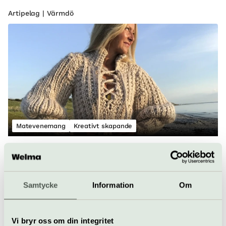
Artipelag | Värmdö
Matevenemang
Kreativt skapande
Mat & Hantverk med Siri Barje och
Ann Bonander Looft
14 oktober
Samtycke
Information
Om
Vi utforskare skapandet som livsstil tillsammans med mor
och dotter, Ann Bonander Looft och Siri Barje, för genom
samtal sedan gemensam middag.
Vi bryr oss om din integritet